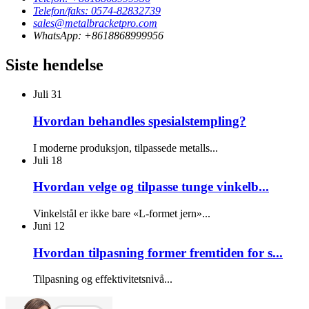
Telefon/faks: 0574-82832739
sales@metalbracketpro.com
WhatsApp: +8618868999956
Siste hendelse
Juli
31
Hvordan behandles spesialstempling?
I moderne produksjon, tilpassede metalls...
Juli
18
Hvordan velge og tilpasse tunge vinkelb...
Vinkelstål er ikke bare «L-formet jern»...
Juni
12
Hvordan tilpasning former fremtiden for s...
Tilpasning og effektivitetsnivå...