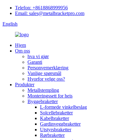
Telefon: +8618868999956
Email: sales@metalbracketpro.com
English
Hjem
Om oss
hva vi gjør
Garanti
Personvernerklæring
Vanlige spørsmål
Hvorfor velge oss?
Produkter
Metallstempling
Monteringssett for heis
Byggebraketter
L-formede vinkelbeslag
Solcellebraketter
Kabelbraketter
Gardinveggbraketter
Utstyrsbraketter
Rørbraketter