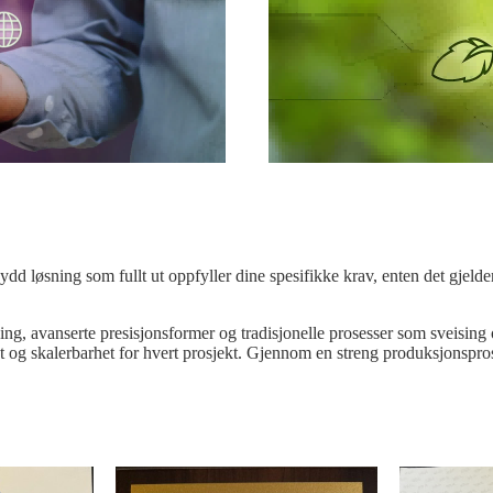
ydd løsning som fullt ut oppfyller dine spesifikke krav, enten det gjelder
ng, avanserte presisjonsformer og tradisjonelle prosesser som sveisi
vitet og skalerbarhet for hvert prosjekt. Gjennom en streng produksjons