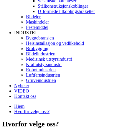
Seismiske parenteser
Stålkonstruksjonskoblinger
U-formede tilkoblingsbraketter
Bildeler
Maskindeler
Festemiddel
INDUSTRI
Byggebransjen
Heisinstallasjon og vedlikehold
Brobygging
Bildelindustrien
Medisinsk utstyrsindustri
Kraftutstyrsindustri
Robotindustrien
Luftfartsindustrien
Gruveindustrien
Nyheter
VIDEO
Kontakt oss
Hjem
Hvorfor velge oss?
Hvorfor velge oss?