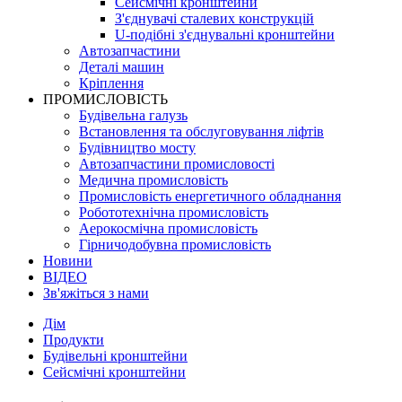
Сейсмічні кронштейни
З'єднувачі сталевих конструкцій
U-подібні з'єднувальні кронштейни
Автозапчастини
Деталі машин
Кріплення
ПРОМИСЛОВІСТЬ
Будівельна галузь
Встановлення та обслуговування ліфтів
Будівництво мосту
Автозапчастини промисловості
Медична промисловість
Промисловість енергетичного обладнання
Робототехнічна промисловість
Аерокосмічна промисловість
Гірничодобувна промисловість
Новини
ВІДЕО
Зв'яжіться з нами
Дім
Продукти
Будівельні кронштейни
Сейсмічні кронштейни