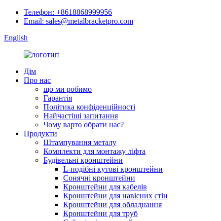
Телефон: +8618868999956
Email: sales@metalbracketpro.com
English
Дім
Про нас
що ми робимо
Гарантія
Політика конфіденційності
Найчастіші запитання
Чому варто обрати нас?
Продукти
Штампування металу
Комплекти для монтажу ліфта
Будівельні кронштейни
L-подібні кутові кронштейни
Сонячні кронштейни
Кронштейни для кабелів
Кронштейни для навісних стін
Кронштейни для обладнання
Кронштейни для труб