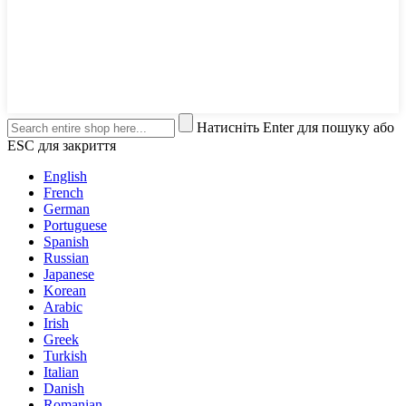
Натисніть Enter для пошуку або
ESC для закриття
English
French
German
Portuguese
Spanish
Russian
Japanese
Korean
Arabic
Irish
Greek
Turkish
Italian
Danish
Romanian