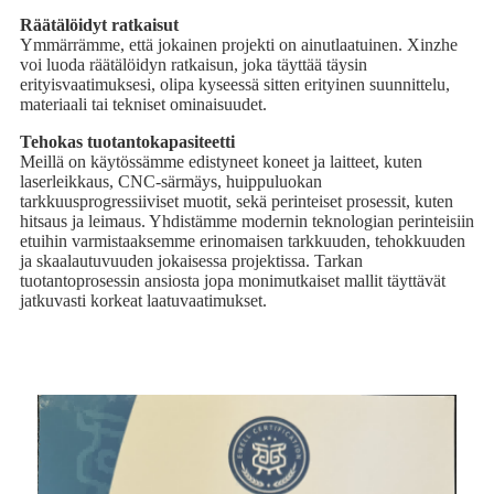
Räätälöidyt ratkaisut
Ymmärrämme, että jokainen projekti on ainutlaatuinen. Xinzhe
voi luoda räätälöidyn ratkaisun, joka täyttää täysin
erityisvaatimuksesi, olipa kyseessä sitten erityinen suunnittelu,
materiaali tai tekniset ominaisuudet.
Tehokas tuotantokapasiteetti
Meillä on käytössämme edistyneet koneet ja laitteet, kuten
laserleikkaus, CNC-särmäys, huippuluokan
tarkkuusprogressiiviset muotit, sekä perinteiset prosessit, kuten
hitsaus ja leimaus. Yhdistämme modernin teknologian perinteisiin
etuihin varmistaaksemme erinomaisen tarkkuuden, tehokkuuden
ja skaalautuvuuden jokaisessa projektissa. Tarkan
tuotantoprosessin ansiosta jopa monimutkaiset mallit täyttävät
jatkuvasti korkeat laatuvaatimukset.