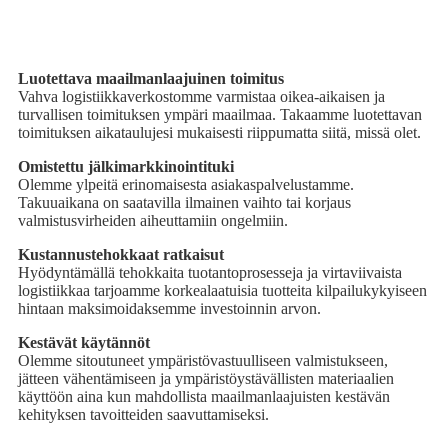
Luotettava maailmanlaajuinen toimitus
Vahva logistiikkaverkostomme varmistaa oikea-aikaisen ja
turvallisen toimituksen ympäri maailmaa. Takaamme luotettavan
toimituksen aikataulujesi mukaisesti riippumatta siitä, missä olet.
Omistettu jälkimarkkinointituki
Olemme ylpeitä erinomaisesta asiakaspalvelustamme.
Takuuaikana on saatavilla ilmainen vaihto tai korjaus
valmistusvirheiden aiheuttamiin ongelmiin.
Kustannustehokkaat ratkaisut
Hyödyntämällä tehokkaita tuotantoprosesseja ja virtaviivaista
logistiikkaa tarjoamme korkealaatuisia tuotteita kilpailukykyiseen
hintaan maksimoidaksemme investoinnin arvon.
Kestävät käytännöt
Olemme sitoutuneet ympäristövastuulliseen valmistukseen,
jätteen vähentämiseen ja ympäristöystävällisten materiaalien
käyttöön aina kun mahdollista maailmanlaajuisten kestävän
kehityksen tavoitteiden saavuttamiseksi.