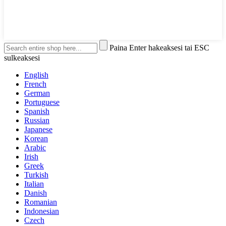
Paina Enter hakeaksesi tai ESC
sulkeaksesi
English
French
German
Portuguese
Spanish
Russian
Japanese
Korean
Arabic
Irish
Greek
Turkish
Italian
Danish
Romanian
Indonesian
Czech