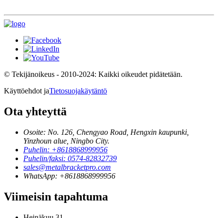
© Tekijänoikeus - 2010-2024: Kaikki oikeudet pidätetään.
Käyttöehdot ja
Tietosuojakäytäntö
Ota yhteyttä
Osoite: No. 126, Chengyao Road, Hengxin kaupunki,
Yinzhoun alue, Ningbo City.
Puhelin: +8618868999956
Puhelin/faksi: 0574-82832739
sales@metalbracketpro.com
WhatsApp: +8618868999956
Viimeisin tapahtuma
Heinäkuu
31