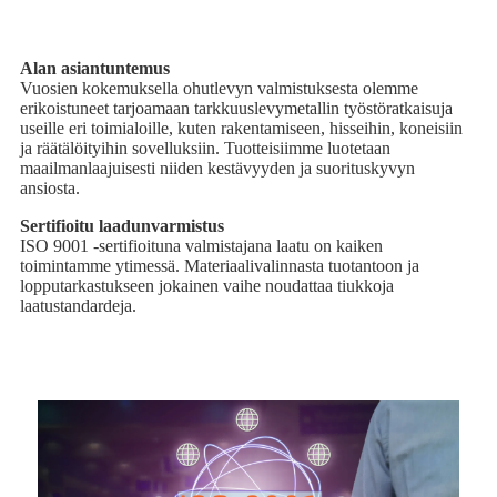
Alan asiantuntemus
Vuosien kokemuksella ohutlevyn valmistuksesta olemme
erikoistuneet tarjoamaan tarkkuuslevymetallin työstöratkaisuja
useille eri toimialoille, kuten rakentamiseen, hisseihin, koneisiin
ja räätälöityihin sovelluksiin. Tuotteisiimme luotetaan
maailmanlaajuisesti niiden kestävyyden ja suorituskyvyn
ansiosta.
Sertifioitu laadunvarmistus
ISO 9001 -sertifioituna valmistajana laatu on kaiken
toimintamme ytimessä. Materiaalivalinnasta tuotantoon ja
lopputarkastukseen jokainen vaihe noudattaa tiukkoja
laatustandardeja.