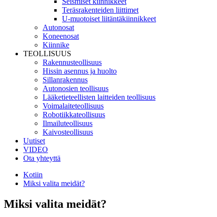
Seismiset kiinnikkeet
Teräsrakenteiden liittimet
U-muotoiset liitäntäkiinnikkeet
Autonosat
Koneenosat
Kiinnike
TEOLLISUUS
Rakennusteollisuus
Hissin asennus ja huolto
Sillanrakennus
Autonosien teollisuus
Lääketieteellisten laitteiden teollisuus
Voimalaiteteollisuus
Robotiikkateollisuus
Ilmailuteollisuus
Kaivosteollisuus
Uutiset
VIDEO
Ota yhteyttä
Kotiin
Miksi valita meidät?
Miksi valita meidät?