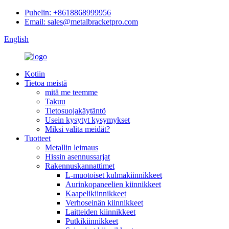
Puhelin: +8618868999956
Email: sales@metalbracketpro.com
English
Kotiin
Tietoa meistä
mitä me teemme
Takuu
Tietosuojakäytäntö
Usein kysytyt kysymykset
Miksi valita meidät?
Tuotteet
Metallin leimaus
Hissin asennussarjat
Rakennuskannattimet
L-muotoiset kulmakiinnikkeet
Aurinkopaneelien kiinnikkeet
Kaapelikiinnikkeet
Verhoseinän kiinnikkeet
Laitteiden kiinnikkeet
Putkikiinnikkeet