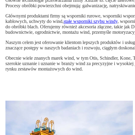
Główne technologie przetwarzania firmy Xinzhe to: cięcie laserowe,
Procesy obróbki powierzchni obejmują: galwanizację, natryskiwani
Głównymi produktami firmy są wsporniki rurowe, wsporniki wsporni
kablowych, uchwyty do wind,
stałe wsporniki szybu windy
, wsporn
do obróbki blach. Oferujemy również akcesoria złączne, takie ja
budownictwie, ogrodnictwie, montażu wind, przemyśle motoryzacyj
Naszym celem jest oferowanie klientom lepszych produktów i usług
znaczące postępy w naszych badaniach i rozwoju, ciągłym doskona
Obecnie wiele znanych marek wind, w tym Otis, Schindler, Kone, T
szerokie uznanie i uznanie w branży wind za precyzyjne i wysokie
rynku zestawów montażowych do wind.