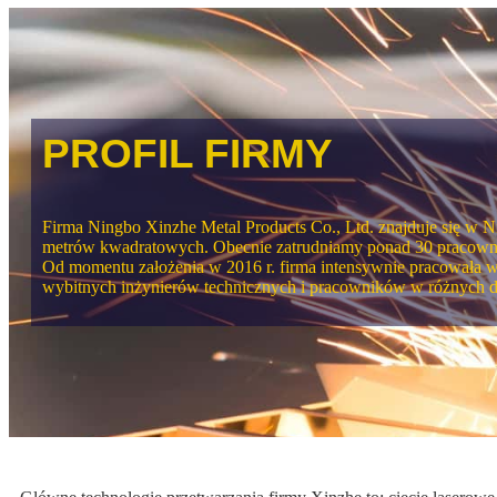
PROFIL FIRMY
Firma Ningbo Xinzhe Metal Products Co., Ltd. znajduje się w
metrów kwadratowych. Obecnie zatrudniamy ponad 30 pracowni
Od momentu założenia w 2016 r. firma intensywnie pracowała w p
wybitnych inżynierów technicznych i pracowników w różnych d