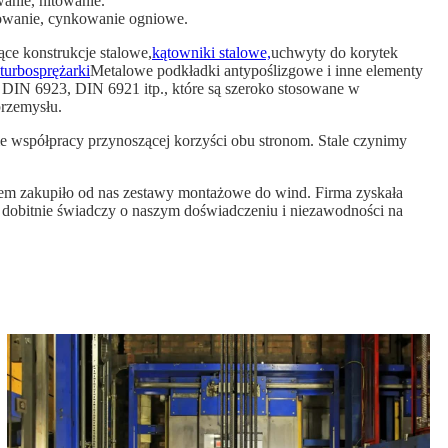
wanie, nitowanie.
tkowanie, cynkowanie ogniowe.
ce konstrukcje stalowe,
kątowniki stalowe,
uchwyty do korytek
urbosprężarki
Metalowe podkładki antypoślizgowe i inne elementy
DIN 6923, DIN 6921 itp., które są szeroko stosowane w
przemysłu.
ie współpracy przynoszącej korzyści obu stronom. Stale czynimy
niem zakupiło od nas zestawy montażowe do wind. Firma zyskała
w dobitnie świadczy o naszym doświadczeniu i niezawodności na