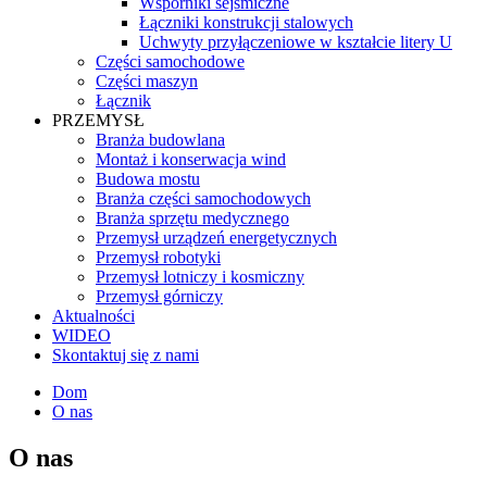
Wsporniki sejsmiczne
Łączniki konstrukcji stalowych
Uchwyty przyłączeniowe w kształcie litery U
Części samochodowe
Części maszyn
Łącznik
PRZEMYSŁ
Branża budowlana
Montaż i konserwacja wind
Budowa mostu
Branża części samochodowych
Branża sprzętu medycznego
Przemysł urządzeń energetycznych
Przemysł robotyki
Przemysł lotniczy i kosmiczny
Przemysł górniczy
Aktualności
WIDEO
Skontaktuj się z nami
Dom
O nas
O nas