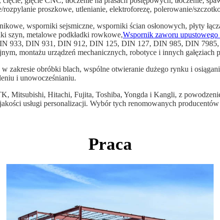
 cięcie, gięcie CNC, tłoczenie na prasach postępowych, tłoczenie, spa
e/rozpylanie proszkowe, utlenianie, elektroforezę, polerowanie/szczo
kowe, wsporniki sejsmiczne, wsporniki ścian osłonowych, płyty łączą
iki szyn, metalowe podkładki rowkowe,
Wspornik zaworu upustowego t
k DIN 933, DIN 931, DIN 912, DIN 125, DIN 127, DIN 985, DIN 7985, 
nym, montażu urządzeń mechanicznych, robotyce i innych gałęziach 
 w zakresie obróbki blach, wspólne otwieranie dużego rynku i osiągan
leniu i unowocześnianiu.
K, Mitsubishi, Hitachi, Fujita, Toshiba, Yongda i Kangli, z powodze
j jakości usługi personalizacji. Wybór tych renomowanych producentó
Praca