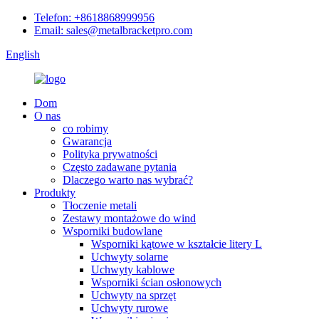
Telefon: +8618868999956
Email: sales@metalbracketpro.com
English
Dom
O nas
co robimy
Gwarancja
Polityka prywatności
Często zadawane pytania
Dlaczego warto nas wybrać?
Produkty
Tłoczenie metali
Zestawy montażowe do wind
Wsporniki budowlane
Wsporniki kątowe w kształcie litery L
Uchwyty solarne
Uchwyty kablowe
Wsporniki ścian osłonowych
Uchwyty na sprzęt
Uchwyty rurowe