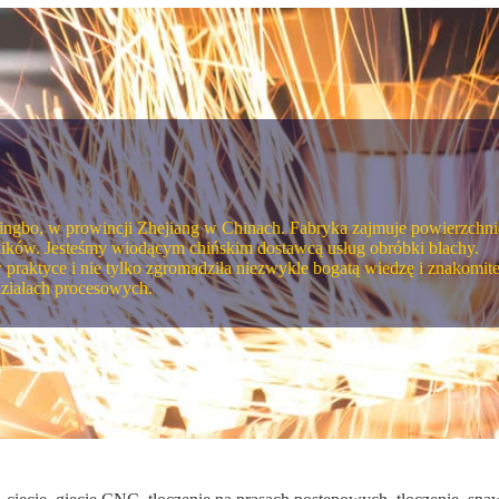
 Ningbo, w prowincji Zhejiang w Chinach. Fabryka zajmuje powierzc
ków. Jesteśmy wiodącym chińskim dostawcą usług obróbki blachy.
raktyce i nie tylko zgromadziła niezwykle bogatą wiedzę i znakomite 
ziałach procesowych.