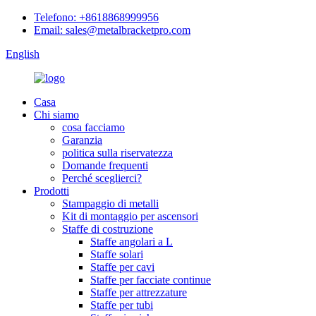
Telefono: +8618868999956
Email: sales@metalbracketpro.com
English
Casa
Chi siamo
cosa facciamo
Garanzia
politica sulla riservatezza
Domande frequenti
Perché sceglierci?
Prodotti
Stampaggio di metalli
Kit di montaggio per ascensori
Staffe di costruzione
Staffe angolari a L
Staffe solari
Staffe per cavi
Staffe per facciate continue
Staffe per attrezzature
Staffe per tubi