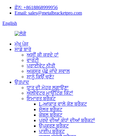
ਫ਼ੋਨ: +8618868999956
Email: sales@metalbracketpro.com
English
ਮੁੱਖ ਪੇਜ
ਸਾਡੇ ਬਾਰੇ
ਅਸੀਂ ਕੀ ਕਰਦੇ ਹਾਂ
ਵਾਰੰਟੀ
ਪਰਾਈਵੇਟ ਨੀਤੀ
ਅਕਸਰ ਪੁੱਛੇ ਜਾਂਦੇ ਸਵਾਲ
ਸਾਨੂੰ ਕਿਉਂ ਚੁਣੋ?
ਉਤਪਾਦ
ਧਾਤ ਦੀ ਮੋਹਰ ਲਗਾਉਣਾ
ਐਲੀਵੇਟਰ ਮਾਊਂਟਿੰਗ ਕਿੱਟਾਂ
ਇਮਾਰਤ ਬਰੈਕਟ
L-ਆਕਾਰ ਵਾਲੇ ਕੋਣ ਬਰੈਕਟ
ਸੋਲਰ ਬਰੈਕਟ
ਕੇਬਲ ਬਰੈਕਟ
ਪਰਦੇ ਦੀਆਂ ਕੰਧਾਂ ਦੀਆਂ ਬਰੈਕਟਾਂ
ਉਪਕਰਣ ਬਰੈਕਟ
ਪਾਈਪ ਬਰੈਕਟ