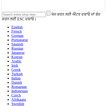
ਖੋਜ ਕਰਨ ਲਈ ਐਂਟਰ ਦਬਾਓ ਜਾਂ ਬੰਦ
ਕਰਨ ਲਈ ESC ਦਬਾਓ।
English
French
German
Portuguese
Spanish
Russian
Japanese
Korean
Arabic
Irish
Greek
Turkish
Italian
Danish
Romanian
Indonesian
Czech
Afrikaans
Swedish