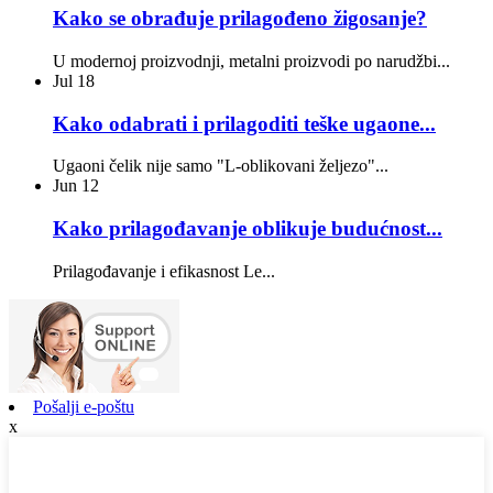
Kako se obrađuje prilagođeno žigosanje?
U modernoj proizvodnji, metalni proizvodi po narudžbi...
Jul
18
Kako odabrati i prilagoditi teške ugaone...
Ugaoni čelik nije samo "L-oblikovani željezo"...
Jun
12
Kako prilagođavanje oblikuje budućnost...
Prilagođavanje i efikasnost Le...
Pošalji e-poštu
x