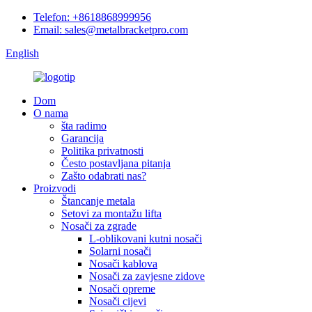
Telefon: +8618868999956
Email: sales@metalbracketpro.com
English
Dom
O nama
šta radimo
Garancija
Politika privatnosti
Često postavljana pitanja
Zašto odabrati nas?
Proizvodi
Štancanje metala
Setovi za montažu lifta
Nosači za zgrade
L-oblikovani kutni nosači
Solarni nosači
Nosači kablova
Nosači za zavjesne zidove
Nosači opreme
Nosači cijevi