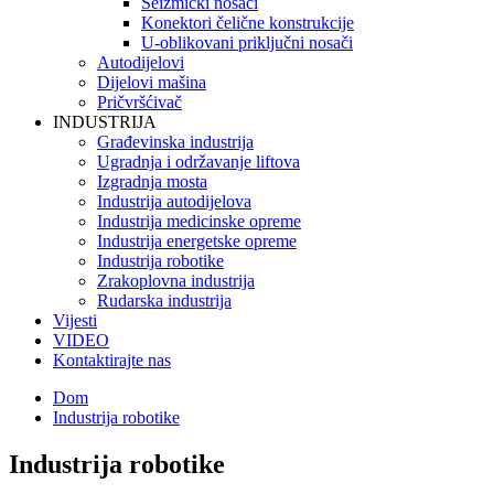
Seizmički nosači
Konektori čelične konstrukcije
U-oblikovani priključni nosači
Autodijelovi
Dijelovi mašina
Pričvršćivač
INDUSTRIJA
Građevinska industrija
Ugradnja i održavanje liftova
Izgradnja mosta
Industrija autodijelova
Industrija medicinske opreme
Industrija energetske opreme
Industrija robotike
Zrakoplovna industrija
Rudarska industrija
Vijesti
VIDEO
Kontaktirajte nas
Dom
Industrija robotike
Industrija robotike