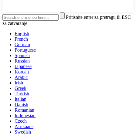
Pritisnite enter za pretragu ili ESC
za zatvaranje
English
French
German
Portuguese
Spanish
Russian
Japanese
Korean
Arabic
Irish
Greek
Turkish
Italian
Danish
Romanian
Indonesian
Czech
Afrikaans
Swedish