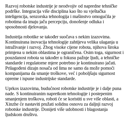
Razvoj robotske industrije je neodvojiv od napredne tehničke
podrške. Integracija više disciplina kao što su vještačka
inteligencija, senzorska tehnologija i mašinstvo omogućila je
robotima da imaju jaču percepciju, donošenje odluka i
sposobnosti djelovanja.
Industrija robotike se također suočava s nekim izazovima.
Kontinuirana inovacija tehnologije zahtijeva velika ulaganja u
istraživanje i razvoj. Zbog visoke cijene robota, njihova široka
primjena u nekim oblastima je ograničena. Osim toga, sigurnost i
pouzdanost robota su također u fokusu pažnje ljudi, a tehničke
standarde i regulatorne mjere potrebno je kontinuirano jačati.
Prilagođeni dizajn nosača od lima ne samo da može pomoći
kompanijama da smanje troškove, već i poboljšaju sigurnost
opreme i ispune industrijske standarde.
Uprkos izazovima, budućnost robotske industrije je i dalje puna
nade. S kontinuiranim napretkom tehnologije i postepenim
smanjenjem troškova, roboti će se koristiti u sve više oblasti, a
Xinzhe će nastaviti pružati solidnu osnovu za daljnji razvoj
robotske industrije. Donijeti više udobnosti i blagostanja
ljudskom društvu.