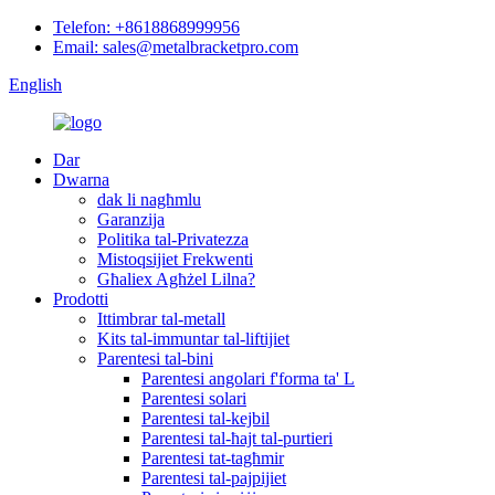
Telefon: +8618868999956
Email: sales@metalbracketpro.com
English
Dar
Dwarna
dak li nagħmlu
Garanzija
Politika tal-Privatezza
Mistoqsijiet Frekwenti
Għaliex Agħżel Lilna?
Prodotti
Ittimbrar tal-metall
Kits tal-immuntar tal-liftijiet
Parentesi tal-bini
Parentesi angolari f'forma ta' L
Parentesi solari
Parentesi tal-kejbil
Parentesi tal-ħajt tal-purtieri
Parentesi tat-tagħmir
Parentesi tal-pajpijiet