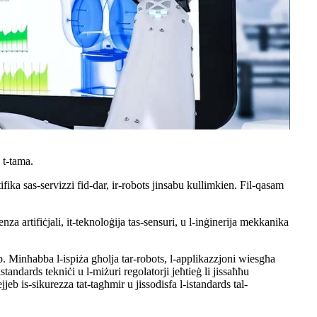
 t-tama.
ifika sas-servizzi fid-dar, ir-robots jinsabu kullimkien. Fil-qasam
za artifiċjali, it-teknoloġija tas-sensuri, u l-inġinerija mekkanika
pp. Minħabba l-ispiża għolja tar-robots, l-applikazzjoni wiesgħa
tandards tekniċi u l-miżuri regolatorji jeħtieġ li jissaħħu
jjeb is-sikurezza tat-tagħmir u jissodisfa l-istandards tal-