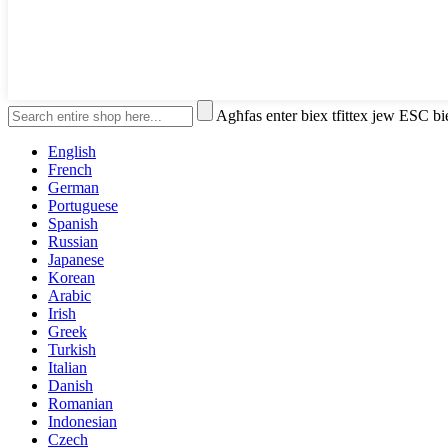
Agħfas enter biex tfittex jew ESC bi
English
French
German
Portuguese
Spanish
Russian
Japanese
Korean
Arabic
Irish
Greek
Turkish
Italian
Danish
Romanian
Indonesian
Czech