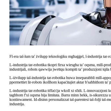
Fl-era tal-lum ta' żvilupp teknoloġiku mgħaġġel, l-industrija tar-rob
L-industrija tar-robotika tkopri firxa wiesgħa ta’ oqsma, mill-prod
industrijali, robots qawwija jwettqu kompiti ta’ produzzjoni tqila b
L-iżvilupp tal-industrija tar-robotika huwa inseparabbli mill-appoġġ
ppermettiet lir-robots ikollhom kapaċitajiet aktar b'saħħithom ta' pe
L-industrija tar-robotika tiffaċċja wkoll xi sfidi. L-innovazzjoni 
tagħhom f'xi oqsma hija limitata. Barra minn hekk, is-sikurezza u l-
kontinwament. Id-disinn personalizzat tal-parentesi tal-folji tal-met
industrija.