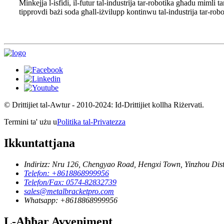
Minkejja l-isfidi, il-futur tal-industrija tar-robotika għadu mimli
tipprovdi bażi soda għall-iżvilupp kontinwu tal-industrija tar-rob
© Drittijiet tal-Awtur - 2010-2024: Id-Drittijiet kollha Riżervati.
Termini ta' użu u
Politika tal-Privatezza
Ikkuntattjana
Indirizz: Nru 126, Chengyao Road, Hengxi Town, Yinzhou Distr
Telefon: +8618868999956
Telefon/Fax: 0574-82832739
sales@metalbracketpro.com
Whatsapp: +8618868999956
L-Aħħar Avveniment