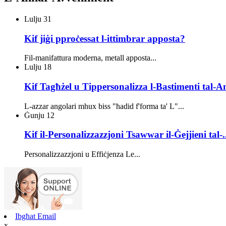
Lulju
31
Kif jiġi pproċessat l-ittimbrar apposta?
Fil-manifattura moderna, metall apposta...
Lulju
18
Kif Tagħżel u Tippersonalizza l-Bastimenti tal-An
L-azzar angolari mhux biss "ħadid f'forma ta' L"...
Ġunju
12
Kif il-Personalizzazzjoni Tsawwar il-Ġejjieni tal-.
Personalizzazzjoni u Effiċjenza Le...
Ibgħat Email
x