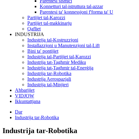
Parentesi sismiċi
Konnetturi tal-istruttura tal-azzar
Parentesi ta' konnessjoni f'forma ta' U
Partijiet tal-Karozzi
Partijiet tal-makkinarju
Qafliet
INDUSTRIJA
Industrija tal-Kostruzzjoni
Installazzjoni u Manutenzjoni tal-Lift
Bini ta' pontijiet
Industrija tal-Partijiet tal-Karozzi
Industrija tat-Tagħmir Mediku
Industrija tat-Tagħmir tal-Enerġija
Industrija tar-Robotika
Industrija Aerospazjali
Industrija tal-Minjieri
Aħbarijiet
VIDJOW
Ikkuntattjana
Dar
Industrija tar-Robotika
Industrija tar-Robotika