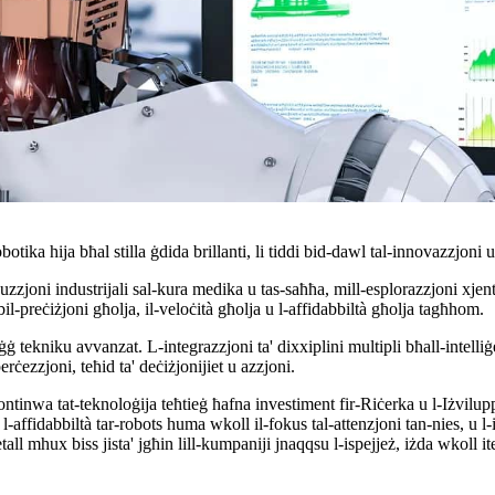
otika hija bħal stilla ġdida brillanti, li tiddi bid-dawl tal-innovazzjoni u
uzzjoni industrijali sal-kura medika u tas-saħħa, mill-esplorazzjoni xjent
il-preċiżjoni għolja, il-veloċità għolja u l-affidabbiltà għolja tagħhom.
 tekniku avvanzat. L-integrazzjoni ta' dixxiplini multipli bħall-intelliġen
rċezzjoni, teħid ta' deċiżjonijiet u azzjoni.
kontinwa tat-teknoloġija teħtieġ ħafna investiment fir-Riċerka u l-Iżvilu
affidabbiltà tar-robots huma wkoll il-fokus tal-attenzjoni tan-nies, u l-is
all mhux biss jista' jgħin lill-kumpaniji jnaqqsu l-ispejjeż, iżda wkoll ite