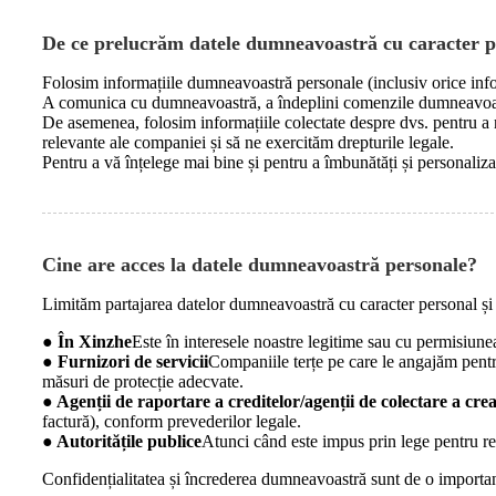
De ce prelucrăm datele dumneavoastră cu caracter p
Folosim informațiile dumneavoastră personale (inclusiv orice infor
A comunica cu dumneavoastră, a îndeplini comenzile dumneavoastră
De asemenea, folosim informațiile colectate despre dvs. pentru a n
relevante ale companiei și să ne exercităm drepturile legale.
Pentru a vă înțelege mai bine și pentru a îmbunătăți și personal
Cine are acces la datele dumneavoastră personale?
Limităm partajarea datelor dumneavoastră cu caracter personal și
● În Xinzhe
Este în interesele noastre legitime sau cu permisiun
● Furnizori de servicii
Companiile terțe pe care le angajăm pentru
măsuri de protecție adecvate.
● Agenții de raportare a creditelor/agenții de colectare a cre
factură), conform prevederilor legale.
● Autoritățile publice
Atunci când este impus prin lege pentru res
Confidențialitatea și încrederea dumneavoastră sunt de o importan