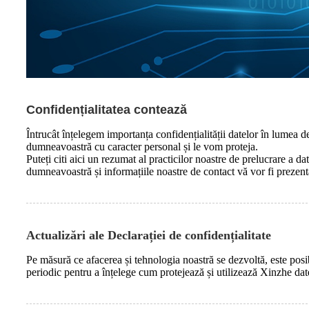
Confidențialitatea contează
Întrucât înțelegem importanța confidențialității datelor în lumea 
dumneavoastră cu caracter personal și le vom proteja.
Puteți citi aici un rezumat al practicilor noastre de prelucrare a da
dumneavoastră și informațiile noastre de contact vă vor fi prezent
Actualizări ale Declarației de confidențialitate
Pe măsură ce afacerea și tehnologia noastră se dezvoltă, este posib
periodic pentru a înțelege cum protejează și utilizează Xinzhe da