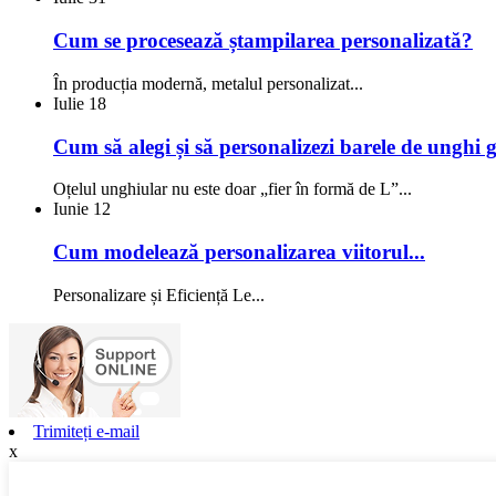
Cum se procesează ștampilarea personalizată?
În producția modernă, metalul personalizat...
Iulie
18
Cum să alegi și să personalizezi barele de unghi g
Oțelul unghiular nu este doar „fier în formă de L”...
Iunie
12
Cum modelează personalizarea viitorul...
Personalizare și Eficiență Le...
Trimiteți e-mail
x