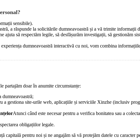
ersonal?
mații sensibile).
, a răspunde la solicitările dumneavoastră și a vă trimite informații d
e ajuta să respectăm legile, să desfășurăm investigații, să gestionăm sis
iza experiența dumneavoastră interactivă cu noi, vom combina informații
 le partajăm doar în anumite circumstanțe:
ea dumneavoastră;
 a gestiona site-urile web, aplicațiile și serviciile Xinzhe (inclusiv pr
anțelor
Atunci când este necesar pentru a verifica bonitatea sau a colect
pectarea obligațiilor legale.
ță capitală pentru noi și ne angajăm să vă protejăm datele cu caracter 