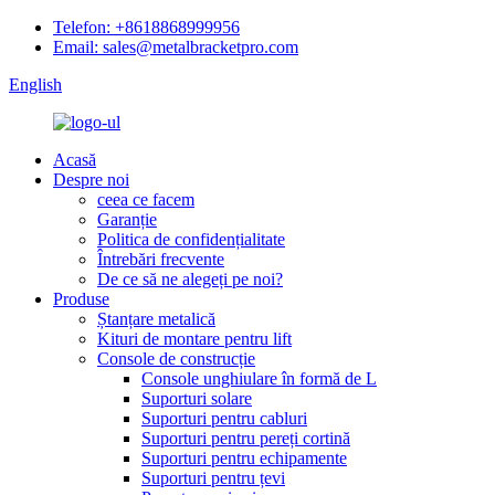
Telefon: +8618868999956
Email: sales@metalbracketpro.com
English
Acasă
Despre noi
ceea ce facem
Garanție
Politica de confidențialitate
Întrebări frecvente
De ce să ne alegeți pe noi?
Produse
Ștanțare metalică
Kituri de montare pentru lift
Console de construcție
Console unghiulare în formă de L
Suporturi solare
Suporturi pentru cabluri
Suporturi pentru pereți cortină
Suporturi pentru echipamente
Suporturi pentru țevi