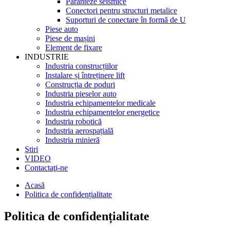
Paranteze seismice
Conectori pentru structuri metalice
Suporturi de conectare în formă de U
Piese auto
Piese de mașini
Element de fixare
INDUSTRIE
Industria construcțiilor
Instalare și întreținere lift
Construcția de poduri
Industria pieselor auto
Industria echipamentelor medicale
Industria echipamentelor energetice
Industria robotică
Industria aerospațială
Industria minieră
Ştiri
VIDEO
Contactaţi-ne
Acasă
Politica de confidențialitate
Politica de confidențialitate