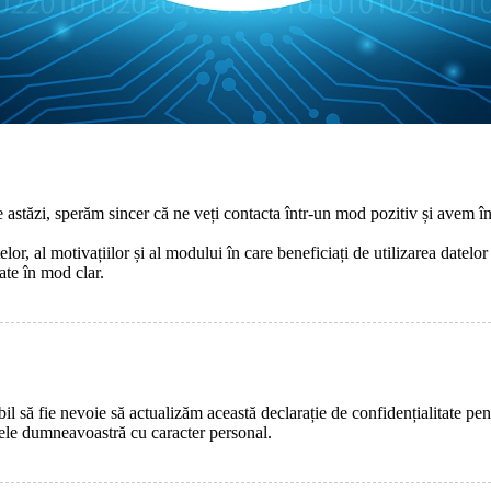
de astăzi, sperăm sincer că ne veți contacta într-un mod pozitiv și avem
telor, al motivațiilor și al modului în care beneficiați de utilizarea date
ate în mod clar.
il să fie nevoie să actualizăm această declarație de confidențialitate pe
tele dumneavoastră cu caracter personal.