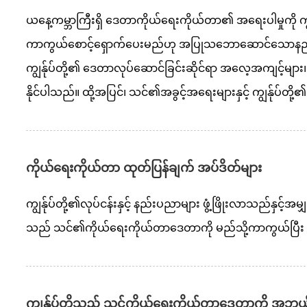
ယနေ့ကမ္ဘာကြီးရှိ ဒေတာကိုယ်ရေးကိုယ်တာ၏ အရေးပါမှုကို က
ကာကွယ်စောင့်ရှောက်ပေးမည်ဟု အပြုသဘောဆောင်သောနည်းလမ
ကျွန်ုပ်တို့၏ ဒေတာလုပ်ဆောင်ခြင်းဆိုင်ရာ အလေ့အကျင့်များ၊ လှ
နိုင်ပါသည်။ ထို့အပြင်၊ သင်၏အခွင့်အရေးများနှင့် ကျွန်ုပ
ကိုယ်ရေးကိုယ်တာ ထုတ်ပြန်ချက် အပ်ဒိတ်များ
ကျွန်ုပ်တို့၏လုပ်ငန်းနှင့် နည်းပညာများ ဖွံ့ဖြိုးလာသည်နှ
သည် သင်၏ကိုယ်ရေးကိုယ်တာဒေတာကို မည်သို့ကာကွယ်ပြီး အသ
ကျွန်ုပ်တို့သည် သင့်ကိုယ်ရေးကိုယ်တာဒေတာကို အဘ