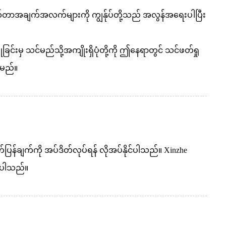
ယ်တာအချက်အလက်များကို ကျွန်ုပ်တို့သည် အလွန်အရေးပါပြီး
ခြင်းမှ သင်မည်သို့အကျိုးရှိပုံတို့ကို ဤနေရာတွင် သင်ဖတ်ရှု
ါမည်။
ပြန်ချက်ကို အပ်ဒိတ်လုပ်ရန် လိုအပ်နိုင်ပါသည်။ Xinzhe
ပ်ပါသည်။