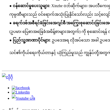
● ဝန်ဆောင်မှုပေးသူများ
: Xinzhe ဝဘ်ဆိုက်များ၊ အပလီကေးရှင်းမျ
ကုမ္ပဏီများသည် ဝင်ရောက်အသုံးပြုနိုင်သော်လည်း သင့်
● ခရက်ဒစ်အစီရင်ခံခြင်းအေဂျင်စီ/အကြွေးစုဆောင်းခြင်းအေဂ
(ဥပမာ၊ ပြေစာအခြေခံအမိန့်စာများအတွက်) ကို စုဆောင်းရန်
● ပြည်သူ့အာဏာပိုင်များ
: ဥပဒေအရ လိုအပ်သော အခါ ဥပဒေပါ 
သင်၏ကိုယ်ရေးကိုယ်တာနှင့် ယုံကြည်မှုသည် ကျွန်ုပ်တို့အတ