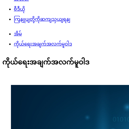
ဗီဒီယို
ကြှနျုပျတို့ကိုဆကျသှယျရနျ
အိမ်
ကိုယ်ရေးအချက်အလက်မူဝါဒ
ကိုယ်ရေးအချက်အလက်မူဝါဒ