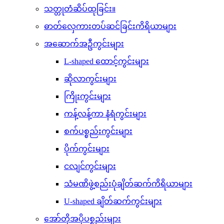
သတ္တုတံဆိပ်ထုခြင်း။
ဓာတ်လှေကားတပ်ဆင်ခြင်းကိရိယာများ
အဆောက်အဦကွင်းများ
L-shaped ထောင့်ကွင်းများ
ဆိုလာကွင်းများ
ကြိုးကွင်းများ
ကန့်လန့်ကာ နံရံကွင်းများ
စက်ပစ္စည်းကွင်းများ
ပိုက်ကွင်းများ
ငလျင်ကွင်းများ
သံမဏိဖွဲ့စည်းပုံချိတ်ဆက်ကိရိယာများ
U-shaped ချိတ်ဆက်ကွင်းများ
အော်တိုအပိုပစ္စည်းများ