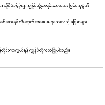
 ကိုစီမံခန့်ခွဲရန် ကျွန်ုပ်တို့ငှားရမ်းထားသော ပြင်ပကုမ္ပဏီ
ုကို စစ်ဆေးရန် သို့မဟုတ် အခပေးမရသေးသည့် ပြေစာများ
တိုင်းကာကွယ်ရန် ကျွန်ုပ်တို့ကတိပြုပါသည်။