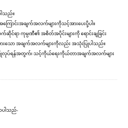
ုပါသည်။
်များအကြောင်းအချက်အလက်များကိုသင့်အားပေးပို့ပါ။
န်၊ သက်ဆိုင်ရာ ကုမ္ပဏီ၏ အစိတ်အပိုင်းများကို ရောင်းချခြင်း
စုဆောင်းထားသော အချက်အလက်များကိုလည်း အသုံးပြုပါသည်။
းသီးသန့်ပြုလုပ်ရန်အတွက်၊ သင့်ကိုယ်ရေးကိုယ်တာအချက်အလက်များ
ှဝေပါသည်-