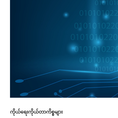
ကိုယ်ရေးကိုယ်တာကိစ္စများ