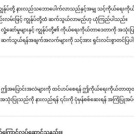
ျွန်ုပ်တို့ နားလည်သဘောပေါက်လာသည်နှင့်အမျှ သင့်ကိုယ်ရေးကို
်းဖြင့် ကျွန်ုပ်တို့ထံ ဆက်သွယ်လာမည်ဟု ယုံကြည်ပါသည်။
ုံ့ဆော်မှုများနှင့် ကျွန်ုပ်တို့၏ ကိုယ်ရေးကိုယ်တာဒေတာကို အသုံးပြု
်တို့၏ ဆက်သွယ်ရန်အချက်အလက်များကို သင့်အား ရှင်းလင်းစွာတင်ပြပ
င့်အမျှ ဤအပြောင်းအလဲများကို ထင်ဟပ်စေရန် ဤကိုယ်ရေးကိုယ်တာထုတ်
ုံးပြုသည်ကို နားလည်ရန် ၎င်းကို ပုံမှန်စစ်ဆေးရန် အကြံပြုအ
ယ်ကြောင့်လုပ်ဆောင်သနည်း။