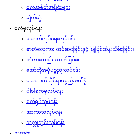
စက်အစိတ်အပိုင်းများ
ချိတ်ဆွဲ
စက်မှုလုပ်ငန်း
ဆောက်လုပ်ရေးလုပ်ငန်း
ဓာတ်လှေကား တပ်ဆင်ခြင်းနှင့် ပြုပြင်ထိန်းသိမ်းခြင်း
တံတားတည်ဆောက်ခြင်း။
အော်တိုအပိုပစ္စည်းလုပ်ငန်း
ဆေးဘက်ဆိုင်ရာပစ္စည်းစက်ရုံ
ပါဝါစက်မှုလုပ်ငန်း
စက်ရုပ်လုပ်ငန်း
အာကာသလုပ်ငန်း
သတ္တုတွင်းလုပ်ငန်း
သတင်း