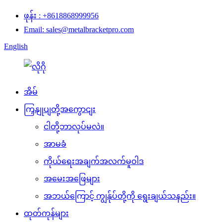
ဖုန်း : +8618868999956
Email: sales@metalbracketpro.com
English
အိမ်
ကြှနျုပျတို့အကွောငျး
ငါတို့ဘာလုပ်မလဲ။
အာမခံ
ကိုယ်ရေးအချက်အလက်မူဝါဒ
အမေးအဖြေများ
အဘယ်ကြောင့် ကျွန်ုပ်တို့ကို ရွေးချယ်သနည်း။
ထုတ်ကုန်များ