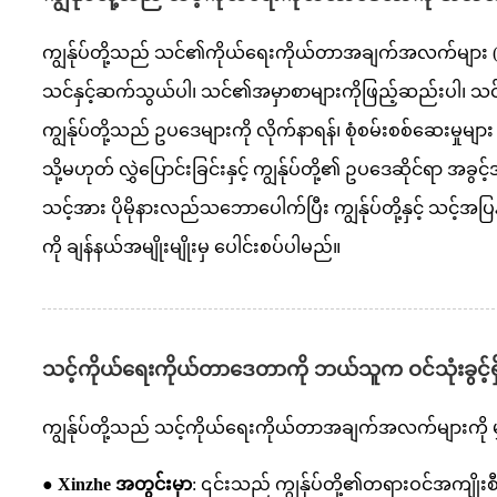
ကျွန်ုပ်တို့သည် သင်၏ကိုယ်ရေးကိုယ်တာအချက်အလက်များ
သင်နှင့်ဆက်သွယ်ပါ၊ သင်၏အမှာစာများကိုဖြည့်ဆည်းပါ၊ သင်၏မေ
ကျွန်ုပ်တို့သည် ဥပဒေများကို လိုက်နာရန်၊ စုံစမ်းစစ်ဆေးမှုများ 
သို့မဟုတ် လွှဲပြောင်းခြင်းနှင့် ကျွန်ုပ်တို့၏ ဥပဒေဆိုင
သင့်အား ပိုမိုနားလည်သဘောပေါက်ပြီး ကျွန်ုပ်တို့နှင့် သင့်အ
ကို ချန်နယ်အမျိုးမျိုးမှ ပေါင်းစပ်ပါမည်။
သင့်ကိုယ်ရေးကိုယ်တာဒေတာကို ဘယ်သူက ဝင်သုံးခွင့်ရှ
ကျွန်ုပ်တို့သည် သင့်ကိုယ်ရေးကိုယ်တာအချက်အလက်များကို 
● Xinzhe အတွင်းမှာ
: ၎င်းသည် ကျွန်ုပ်တို့၏တရားဝင်အကျိုးစ