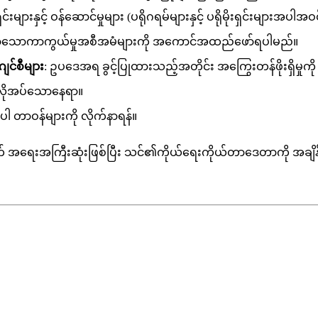
ားနှင့် ဝန်ဆောင်မှုများ (ပရိုဂရမ်များနှင့် ပရိုမိုးရှင်းများအပါအဝင်)
လျော်သောကာကွယ်မှုအစီအမံများကို အကောင်အထည်ဖော်ရပါမည်။
ျင်စီများ
: ဥပဒေအရ ခွင့်ပြုထားသည့်အတိုင်း အကြွေးတန်ဖိုးရှိမှ
 လိုအပ်သောနေရာ။
တာဝန်များကို လိုက်နာရန်။
ွက် အရေးအကြီးဆုံးဖြစ်ပြီး သင်၏ကိုယ်ရေးကိုယ်တာဒေတာကို အချိန်