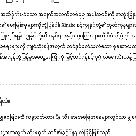
 (အထိခိုက်မခံသော အချက်အလက်တစ်ခုခု အပါအဝင်)ကို အသုံးပြ
းမြန်းမှုများကိုတုံ့ပြန်ပါ၊ Xinzhe နှင့်ကျွန်ုပ်တို့၏ထုတ်ကုန
ပြုလုပ်ရန်၊ ကျွန်ုပ်တို့၏ စနစ်များနှင့် ငွေကြေးများကို စီမံခန့်ခွဲရ
်ရာ အခွင့်အရေးများကို ကျင့်သုံးရန်အတွက် သင့်နှင့်ပတ်သက်သော 
ပြန်အလှန်တုံ့ပြန်မှုအတွေ့အကြုံကို မြှင့်တင်ရန်နှင့် ပုဂ္ဂိုလ်ရေ
ိလဲ။
မျှဝေခြင်းကို ကန့်သတ်ထားပြီး သီးခြားအခြေအနေများတွင်သာ မျ
ီးပွားအတွက် သို့မဟုတ် သင်၏ခွင့်ပြုချက်ဖြင့်ဖြစ်သည်။