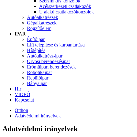
Szeizmikus konzolok
Acélszerkezeti csatlakozók
U alakú csatlakozókonzolok
Autóalkatrészek
Gépalkatrészek
Rögzítőelem
IPAR
Építőipar
Lift telepítése és karbantartása
Hídépítés
Autóalkatrész-ipar
Orvosi berendezésipar
Erőműipari berendezések
Robotikaipar
Repülőipar
Bányaipar
Hír
VIDEÓ
Kapcsolat
Otthon
Adatvédelmi irányelvek
Adatvédelmi irányelvek