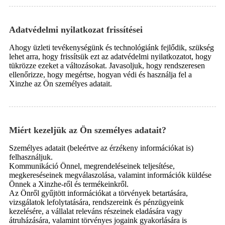
Adatvédelmi nyilatkozat frissítései
Ahogy üzleti tevékenységünk és technológiánk fejlődik, szükség
lehet arra, hogy frissítsük ezt az adatvédelmi nyilatkozatot, hogy
tükrözze ezeket a változásokat. Javasoljuk, hogy rendszeresen
ellenőrizze, hogy megértse, hogyan védi és használja fel a
Xinzhe az Ön személyes adatait.
Miért kezeljük az Ön személyes adatait?
Személyes adatait (beleértve az érzékeny információkat is)
felhasználjuk.
Kommunikáció Önnel, megrendeléseinek teljesítése,
megkereséseinek megválaszolása, valamint információk küldése
Önnek a Xinzhe-ről és termékeinkről.
Az Önről gyűjtött információkat a törvények betartására,
vizsgálatok lefolytatására, rendszereink és pénzügyeink
kezelésére, a vállalat releváns részeinek eladására vagy
átruházására, valamint törvényes jogaink gyakorlására is