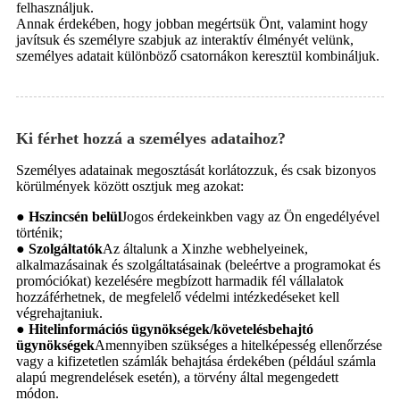
felhasználjuk.
Annak érdekében, hogy jobban megértsük Önt, valamint hogy
javítsuk és személyre szabjuk az interaktív élményét velünk,
személyes adatait különböző csatornákon keresztül kombináljuk.
Ki férhet hozzá a személyes adataihoz?
Személyes adatainak megosztását korlátozzuk, és csak bizonyos
körülmények között osztjuk meg azokat:
● Hszincsén belül
Jogos érdekeinkben vagy az Ön engedélyével
történik;
● Szolgáltatók
Az általunk a Xinzhe webhelyeinek,
alkalmazásainak és szolgáltatásainak (beleértve a programokat és
promóciókat) kezelésére megbízott harmadik fél vállalatok
hozzáférhetnek, de megfelelő védelmi intézkedéseket kell
végrehajtaniuk.
● Hitelinformációs ügynökségek/követelésbehajtó
ügynökségek
Amennyiben szükséges a hitelképesség ellenőrzése
vagy a kifizetetlen számlák behajtása érdekében (például számla
alapú megrendelések esetén), a törvény által megengedett
módon.