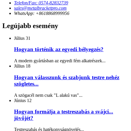
Telefon/Fax: 0574-82832739
sales@metalbracketpro.com
WhatsApp: +8618868999956
Legújabb esemény
Július
31
Hogyan történik az egyedi bélyegzés?
A modern gyártásban az egyedi fém alkatrészek...
Július
18
Hogyan válasszunk és szabjunk testre nehéz
szögletes...
A szögacél nem csak "L alakú vas"...
Június
12
Hogyan formálja a testreszabás a svájci...
jövőjét?
Testreszabás és hatékonyságnövelés...