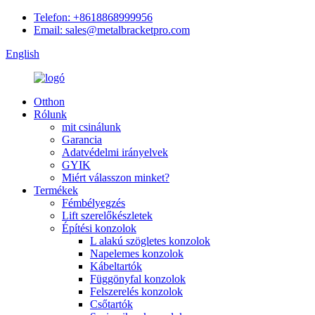
Telefon: +8618868999956
Email: sales@metalbracketpro.com
English
Otthon
Rólunk
mit csinálunk
Garancia
Adatvédelmi irányelvek
GYIK
Miért válasszon minket?
Termékek
Fémbélyegzés
Lift szerelőkészletek
Építési konzolok
L alakú szögletes konzolok
Napelemes konzolok
Kábeltartók
Függönyfal konzolok
Felszerelés konzolok
Csőtartók