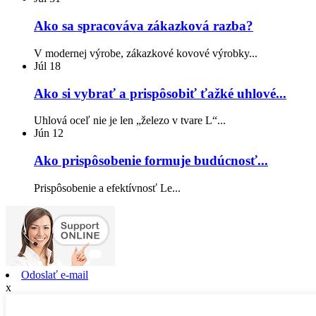
Ako sa spracováva zákazková razba?
V modernej výrobe, zákazkové kovové výrobky...
Júl
18
Ako si vybrať a prispôsobiť ťažké uhlové...
Uhlová oceľ nie je len „železo v tvare L“...
Jún
12
Ako prispôsobenie formuje budúcnosť...
Prispôsobenie a efektívnosť Le...
Odoslať e-mail
x