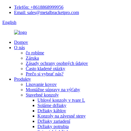
Telefón: +8618868999956
Email: sales@metalbracketpro.com
English
Domov
O nás
čo robíme
Záruka
Zásady ochrany osobných údajov
Často kladené otázky
Prečo si vybrať nás?
Produkty
Lisovanie kovov
Montážne súpravy na výťahy
Stavebné konzoly
Uhlové konzoly v tvare L
Solárne držiaky
Držiaky káblov
Konzoly na závesné steny
Držiaky zariadení
Držiaky potrubia