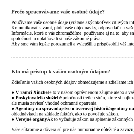
Prečo spracovávame vaše osobné údaje?
Používame vaše osobné údaje (vrátane akýchkoľvek citlivých inf
Komunikovať s vami, plniť vaše objednávky, odpovedať na vaše 
Informácie, ktoré o vás zhromaždíme, používame aj na to, aby sme
spoločnosti a uplatňovali si naše zákonné práva.
Aby sme vám lepšie porozumeli a vylepšili a prispôsobili váš in
Kto má prístup k vašim osobným údajom?
Zdieľanie vašich osobných údajov obmedzujeme a zdieľame ich i
● V rámci Xinzhe
Je to v našom oprávnenom záujme alebo s va
● Poskytovatelia služieb
Spoločnosti tretích strán, ktoré si na
ale musia zaviesť vhodné ochranné opatrenia.
● Agentúry na spravodajstvo o úverovej histórii/agentúry
objednávkach na základe faktúr), ako to povoľuje zákon.
● Verejné orgány
Ak to vyžaduje zákon na splnenie zákonných 
Vaše súkromie a dôvera sú pre nás mimoriadne dôležité a zaväzu