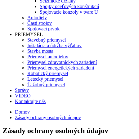
Seizmické držiaky
Spojky oceľových konštrukcií
Spojovacie konzoly v tvare U
Autodiely
Časti strojov
Spojovací prvok
PRIEMYSEL
Stavebný priemysel
Inštalácia a údržba výťahov
Stavba mosta
Priemysel autodielov
Priemysel zdravotníckych zariadení
Priemysel energetických zariadení
Robotický priemysel
Letecký priemysel
Ťažobný priemysel
Správy
VIDEO
Kontaktujte nás
Domov
Zásady ochrany osobných údajov
Zásady ochrany osobných údajov