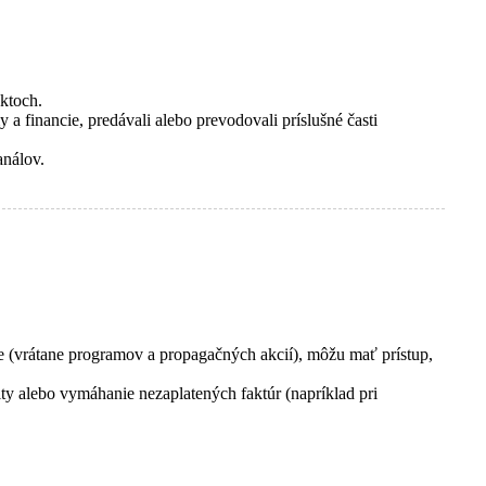
ktoch.
a financie, predávali alebo prevodovali príslušné časti
análov.
zhe (vrátane programov a propagačných akcií), môžu mať prístup,
ty alebo vymáhanie nezaplatených faktúr (napríklad pri