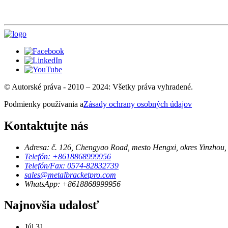
© Autorské práva - 2010 – 2024: Všetky práva vyhradené.
Podmienky používania a
Zásady ochrany osobných údajov
Kontaktujte nás
Adresa: č. 126, Chengyao Road, mesto Hengxi, okres Yinzhou,
Telefón: +8618868999956
Telefón/Fax: 0574-82832739
sales@metalbracketpro.com
WhatsApp: +8618868999956
Najnovšia udalosť
Júl
31