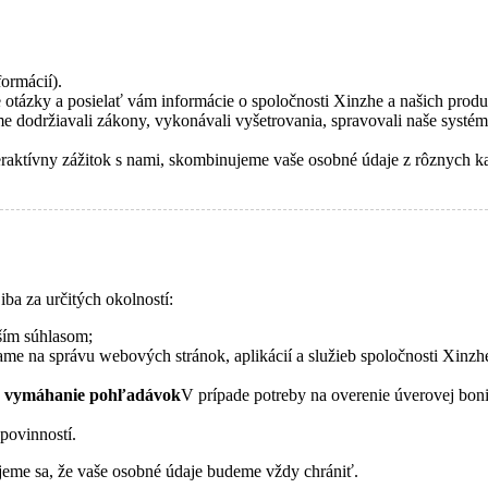
ormácií).
otázky a posielať vám informácie o spoločnosti Xinzhe a našich produ
 dodržiavali zákony, vykonávali vyšetrovania, spravovali naše systémy 
teraktívny zážitok s nami, skombinujeme vaše osobné údaje z rôznych k
ba za určitých okolností:
ším súhlasom;
jímame na správu webových stránok, aplikácií a služieb spoločnosti Xin
 na vymáhanie pohľadávok
V prípade potreby na overenie úverovej boni
povinností.
jeme sa, že vaše osobné údaje budeme vždy chrániť.