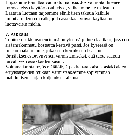
Lupaamme toimittaa vauriottomia osia. Jos vaurioita ilmenee
normaaleissa käyttöolosuhteissa, vaihdamme ne maksutta.
Laatuun luottaen tarjoamme elinikäisen takuun kaikille
toimittamillemme osille, jotta asiakkaat voivat käyttää niitä
luottavaisin mielin.
7. Pakkaus
Tuotteen pakkausmenetelmä on yleensä puinen laatikko, jossa on
sisäänrakennettu kosteutta kestävä pussi. Jos kyseessä on
ruiskumaalattu tuote, jokaiseen kerrokseen lisätään
törmäyksenestotyynyt sen varmistamiseksi, että tuote saapuu
turvallisesti asiakkaiden käsiin.
Voimme tarjota myös räätälöityjä pakkausratkaisuja asiakkaiden
erityistarpeiden mukaan varmistaaksemme sopivimman
mahdollisen suojan kuljetuksen aikana.