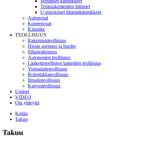
Seismiset kiinnikkeet
Teräsrakenteiden liittimet
U-muotoiset liitäntäkiinnikkeet
Autonosat
Koneenosat
Kiinnike
TEOLLISUUS
Rakennusteollisuus
Hissin asennus ja huolto
Sillanrakennus
Autonosien teollisuus
Lääketieteellisten laitteiden teollisuus
Voimalaiteteollisuus
Robotiikkateollisuus
Ilmailuteollisuus
Kaivosteollisuus
Uutiset
VIDEO
Ota yhteyttä
Kotiin
Takuu
Takuu