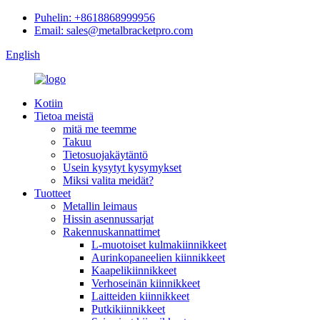
Puhelin: +8618868999956
Email: sales@metalbracketpro.com
English
Kotiin
Tietoa meistä
mitä me teemme
Takuu
Tietosuojakäytäntö
Usein kysytyt kysymykset
Miksi valita meidät?
Tuotteet
Metallin leimaus
Hissin asennussarjat
Rakennuskannattimet
L-muotoiset kulmakiinnikkeet
Aurinkopaneelien kiinnikkeet
Kaapelikiinnikkeet
Verhoseinän kiinnikkeet
Laitteiden kiinnikkeet
Putkikiinnikkeet