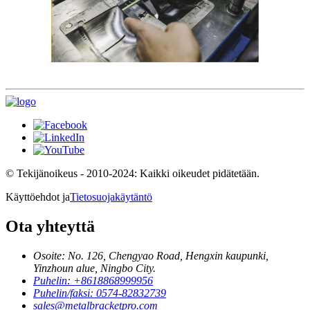
© Tekijänoikeus - 2010-2024: Kaikki oikeudet pidätetään.
Käyttöehdot ja
Tietosuojakäytäntö
Ota yhteyttä
Osoite: No. 126, Chengyao Road, Hengxin kaupunki,
Yinzhoun alue, Ningbo City.
Puhelin: +8618868999956
Puhelin/faksi: 0574-82832739
sales@metalbracketpro.com