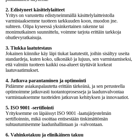
2. Edistyneet käsittelylaitteet
Yritys on varustettu edistyneimmällä käsittelylaitteistolla
varmistaaksemme tuotteen tarkkuuden koon, muodon jne.
suhteen. Olipa kyseessä yksinkertainen rakenne tai
monimutkainen suunnittelu, voimme tarjota erittäin tarkkoja
ohutlevyratkaisuja.
3. Tiukka laatutestaus
Jokainen kiinnike käy läpi tiukat laatutestit, joihin sisältyy useita
standardeja, kuten koko, ulkonäkö ja lujuus, sen varmistamiseksi,
että valmiin tuotteen kaikki osa-alueet täyttävät korkeat
laatuvaatimukset.
4. Jatkuva parantaminen ja optimointi
Pidämme asiakaspalautetta erittäin tärkeänä, ja sen perusteella
optimoimme jatkuvasti tuotantoprosesseja ja laadunvalvontaa
varmistaaksemme tuotteiden jatkuvan kehityksen ja innovaatiot.
5. ISO 9001 -sertifiointi
Yrityksemme on läpäissyt ISO 9001 -laatujärjestelmän
sertifioinnin, mikä osoittaa entisestään tinkimättömän
suhtautumisemme laadunhallintaan ja -valvontaan.
6. Vahinkotakuu ja elinikäinen takuu