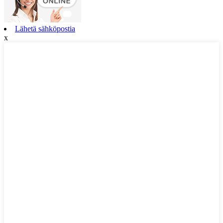
Lähetä sähköpostia
x