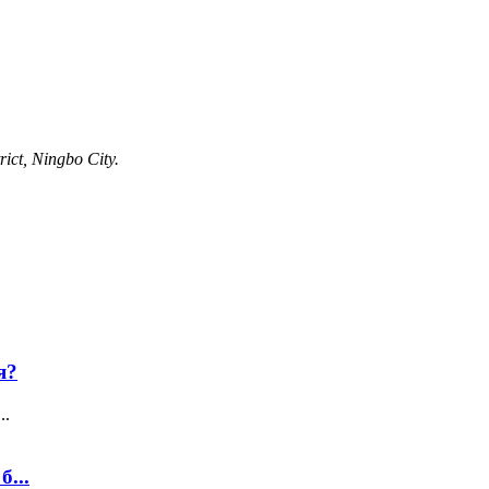
ict, Ningbo City.
я?
..
...