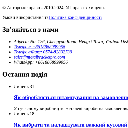
© Авторське право - 2010-2024: Усі права захищено.
Умови використання та
Політика конфіденційності
Зв'яжіться з нами
Адреса: No. 126, Chengyao Road, Hengxi Town, Yinzhou Distr
Телефон: +8618868999956
Телефон/Факс: 0574-82832739
sales@metalbracketpro.com
WhatsApp: +8618868999956
Остання подія
Липень
31
Як обробляється штампування на замовленн
У сучасному виробництві металеві вироби на замовлення.
Липень
18
Як вибрати та налаштувати важкий кутовий б