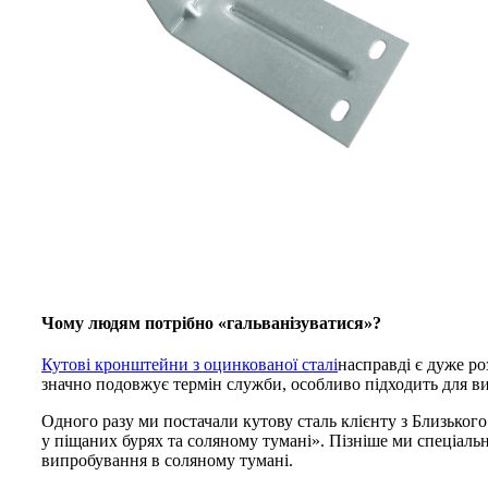
Чому людям потрібно «гальванізуватися»?
Кутові кронштейни з оцинкованої сталі
насправді є дуже р
значно подовжує термін служби, особливо підходить для ви
Одного разу ми постачали кутову сталь клієнту з Близьког
у піщаних бурях та соляному тумані». Пізніше ми спеціал
випробування в соляному тумані.