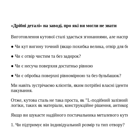
«Дрібні деталі» на заводі, про які ви могли не знати
Виготовлення кутової сталі здається згинаннями, але наспр
● Чи кут вигину точний (якщо похибка велика, отвір для б
● Чи є отвір чистим та без задирок?
● Чи є несуча поверхня достатньо рівною
● Чи є обробка поверхні рівномірною та без бульбашок?
Ми навіть зустрічаємо клієнтів, яким потрібні власні іденти
пакування.
Отже, кутова сталь не така проста, як "L-подібний залізн
логіки, таких як матеріали, конструкційне рішення, антико
Якщо ви шукаєте надійного постачальника металевого кутни
1. Чи підтримує він індивідуальний розмір та тип отвору?