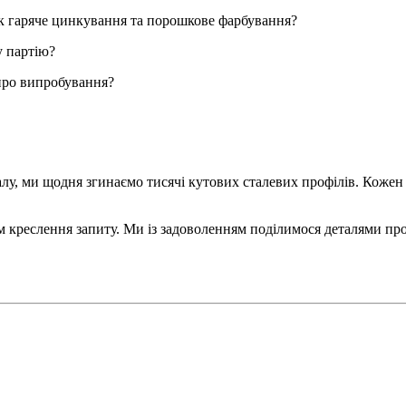
як гаряче цинкування та порошкове фарбування?
у партію?
т про випробування?
алу, ми щодня згинаємо тисячі кутових сталевих профілів. Коже
креслення запиту. Ми із задоволенням поділимося деталями проц