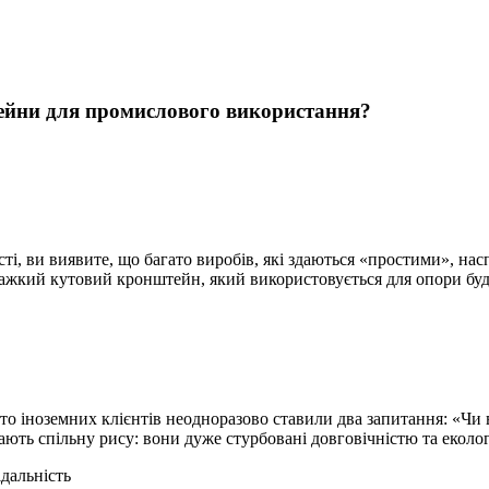
ейни для промислового використання?
 ви виявите, що багато виробів, які здаються «простими», насп
ажкий кутовий кронштейн, який використовується для опори буд
то іноземних клієнтів неодноразово ставили два запитання: «Чи
ають спільну рису: вони дуже стурбовані довговічністю та еколо
ідальність