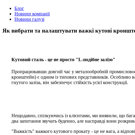
Блог
Новини компанії
Новини галузі
Як вибрати та налаштувати важкі кутові кроншт
Кутовий сталь - це не просто "L-подібне залізо"
Пропрацювавши довгий час у металообробній промисловості,
кронштейн) є одним із типових представників. Особливо в
гнутого заліза, він забезпечує стійкість усієї конструкції.
Нещодавно, спілкуючись із клієнтами, ми виявили, що бага
два запитання звучать буденно, але насправді вони розкрив
"Важкість" важкого кутового прокату - це не вага, а відпов