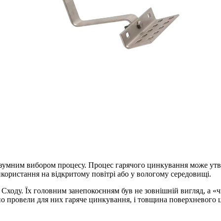
озумним вибором процесу. Процес гарячого цинкування може утвор
користання на відкритому повітрі або у вологому середовищі.
о Сходу. Їх головним занепокоєнням був не зовнішній вигляд, а 
ьно провели для них гаряче цинкування, і товщина поверхневого