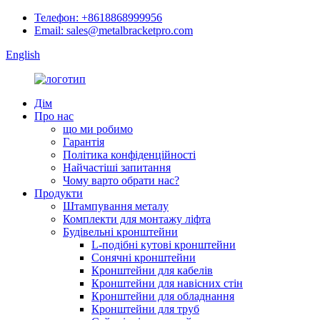
Телефон: +8618868999956
Email: sales@metalbracketpro.com
English
Дім
Про нас
що ми робимо
Гарантія
Політика конфіденційності
Найчастіші запитання
Чому варто обрати нас?
Продукти
Штампування металу
Комплекти для монтажу ліфта
Будівельні кронштейни
L-подібні кутові кронштейни
Сонячні кронштейни
Кронштейни для кабелів
Кронштейни для навісних стін
Кронштейни для обладнання
Кронштейни для труб