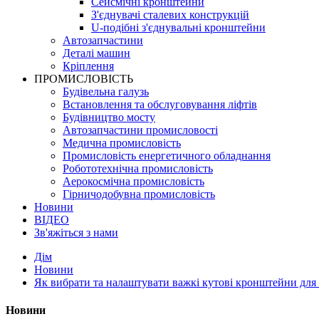
Сейсмічні кронштейни
З'єднувачі сталевих конструкцій
U-подібні з'єднувальні кронштейни
Автозапчастини
Деталі машин
Кріплення
ПРОМИСЛОВІСТЬ
Будівельна галузь
Встановлення та обслуговування ліфтів
Будівництво мосту
Автозапчастини промисловості
Медична промисловість
Промисловість енергетичного обладнання
Робототехнічна промисловість
Аерокосмічна промисловість
Гірничодобувна промисловість
Новини
ВІДЕО
Зв'яжіться з нами
Дім
Новини
Як вибрати та налаштувати важкі кутові кронштейни дл
Новини