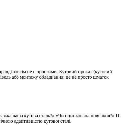
равді зовсім не є простими. Кутовий прокат (кутовий
івель або монтажу обладнання, це не просто шматок
 важка ваша кутова сталь?» «Чи оцинкована поверхня?» Ці
гічною адаптивністю кутової сталі.