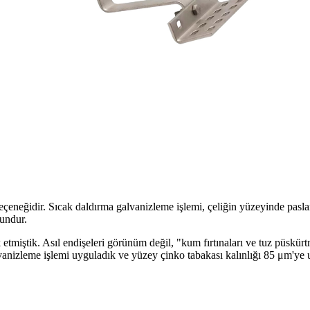
 seçeneğidir. Sıcak daldırma galvanizleme işlemi, çeliğin yüzeyinde pas
gundur.
 etmiştik. Asıl endişeleri görünüm değil, "kum fırtınaları ve tuz püsk
lvanizleme işlemi uyguladık ve yüzey çinko tabakası kalınlığı 85 μm'ye u