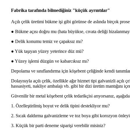
Fabrika tarafında bilmediğiniz "küçük ayrıntılar"
Açılı çelik üretimi bükme işi gibi görünse de aslında birçok prose
● Bükme açısı doğru mu (hata büyükse, cıvata deliği hizalanmay
● Delik konumu temiz ve çapaksız mı?
● Yük taşıyan yüzey yeterince düz mü?
● Yüzey işlemi düzgün ve kabarcıksız mı?
Depolama ve sınıflandırma için köşebent çeliğinde kendi tanımlama
Dolayısıyla açılı çelik, özellikle ağır hizmet tipi galvanizli açılı
hassasiyeti, nakliye ambalajı vb. gibi bir dizi üretim mantığını içer
Güvenilir bir metal köşebent çelik tedarikçisi arıyorsanız, aşağıda
1. Özelleştirilmiş boyut ve delik tipini destekliyor mu?
2. Sıcak daldırma galvanizleme ve toz boya gibi korozyon önleyic
3. Küçük bir parti deneme siparişi verebilir misiniz?