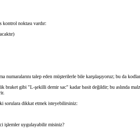
s kontrol noktası vardır:
acaktır)
 numaralarını talep eden müşterilerle bile karşılaşıyoruz; bu da kodlama
 çelik braket gibi "L-şekilli demir sac" kadar basit değildir; bu aslında m
ir.
ki sorulara dikkat etmek isteyebilirsiniz:
i işlemler uygulayabilir misiniz?