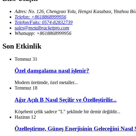
Adres: No. 126, Chengyao Yolu, Hengxi Kasabası, Yinzhou Böl
Telefon: +8618868999956
Telefon/Faks: 0574-82832739
sales@metalbracketpro.com
Whatsapp: +8618868999956
Son Etkinlik
Temmuz
31
Özel damgalama nasıl işlenir?
Modern üretimde, özel metaller...
Temmuz
18
Ağır Açılı B Nasıl Seçilir ve Özelleştirilir...
Köşebent çelik sadece "L" şeklinde bir demir değildir...
Haziran
12
Özelleştirme, Güneş Enerjisinin Geleceğini Nasıl 