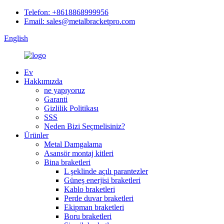
Telefon: +8618868999956
Email: sales@metalbracketpro.com
English
Ev
Hakkımızda
ne yapıyoruz
Garanti
Gizlilik Politikası
SSS
Neden Bizi Seçmelisiniz?
Ürünler
Metal Damgalama
Asansör montaj kitleri
Bina braketleri
L şeklinde açılı parantezler
Güneş enerjisi braketleri
Kablo braketleri
Perde duvar braketleri
Ekipman braketleri
Boru braketleri