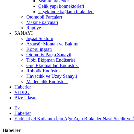
Sismik braketler
Çelik yapı konnektörleri
U şeklinde bağlantı braketleri
Otomobil Parçaları
Makine parçaları
Raptiye
SANAYİ
İnşaat Sektörü
Asansör Montajı ve Bakımı
Köprü inşaatı
Otomotiv Parça Sanayii
Tıbbi Ekipman Endüstrisi
Güç Ekipmanları Endüstrisi
Robotik Endüstrisi
Havacılık ve Uzay Sanayii
Madencilik Endüstrisi
Haberler
VİDEO
Bize Ulaşın
Ev
Haberler
Endüstriyel Kullanım İçin Ağır Açılı Braketler Nasıl Seçilir ve Ö
Haberler