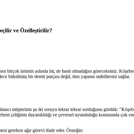
ilir ve Özelleştirilir?
nen birçok ürünün aslında hiç de basit olmadığını göreceksiniz. Köşebent
ece bükülmüş bir demir parçası değil, tüm yapının stabilitesini sağlar.
abancı müşterinin şu iki soruyu tekrar tekrar sorduğunu gördük: "Köşebe
ebent çeliğinin dayanıklılığı ve çevresel uyumluluğu konusunda çok endi
enmesi gereken ağır görevi ifade eder. Örneğin: