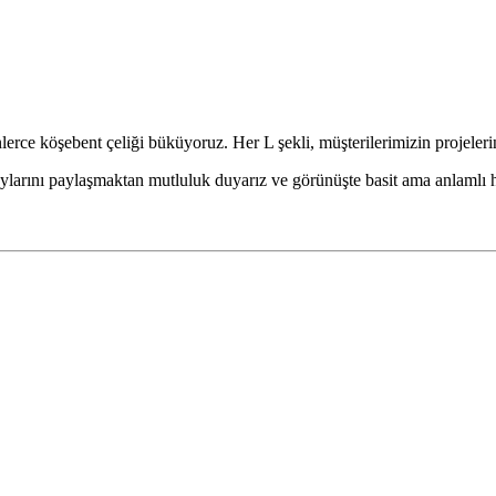
erce köşebent çeliği büküyoruz. Her L şekli, müşterilerimizin projelerin
aylarını paylaşmaktan mutluluk duyarız ve görünüşte basit ama anlamlı he