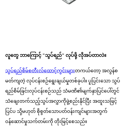
လူတွေ ဘာကြောင့် "သွပ်ရည်" လုပ်ဖို့ လိုအပ်တာလဲ။
သွပ်ရည်စိမ်စတီးလ်ထောင့်ကွင်းများ
တကယ်တော့ အလွန်စ
မတ်ကျတဲ့ လုပ်ငန်းစဉ်ရွေးချယ်မှုတစ်ခုပါ။ ပူပြင်းသော သွပ်
ရည်စိမ်ခြင်းလုပ်ငန်းစဉ်သည် သံမဏိ၏မျက်နှာပြင်ပေါ်တွင်
သံချေးတက်သည့်သွပ်အလွှာကိုဖွဲ့စည်းနိုင်ပြီး အထူးသဖြင့်
ပြင်ပ သို့မဟုတ် စိုစွတ်သောပတ်ဝန်းကျင်များအတွက်
ဝန်ဆောင်မှုသက်တမ်းကို တိုးမြင့်စေသည်။