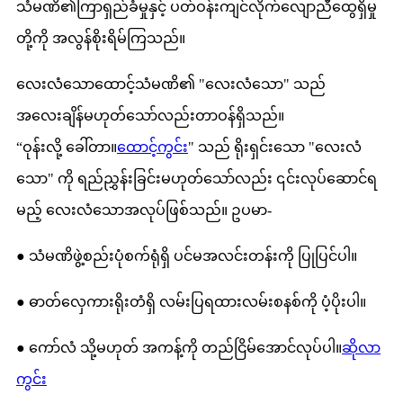
သံမဏိ၏ကြာရှည်ခံမှုနှင့် ပတ်ဝန်းကျင်လိုက်လျောညီထွေရှိမှု
တို့ကို အလွန်စိုးရိမ်ကြသည်။
လေးလံသောထောင့်သံမဏိ၏ "လေးလံသော" သည်
အလေးချိန်မဟုတ်သော်လည်းတာဝန်ရှိသည်။
“ဝုန်းလို့ ခေါ်တာ။
ထောင့်ကွင်း
" သည် ရိုးရှင်းသော "လေးလံ
သော" ကို ရည်ညွှန်းခြင်းမဟုတ်သော်လည်း ၎င်းလုပ်ဆောင်ရ
မည့် လေးလံသောအလုပ်ဖြစ်သည်။ ဥပမာ-
● သံမဏိဖွဲ့စည်းပုံစက်ရုံရှိ ပင်မအလင်းတန်းကို ပြုပြင်ပါ။
● ဓာတ်လှေကားရိုးတံရှိ လမ်းပြရထားလမ်းစနစ်ကို ပံ့ပိုးပါ။
● ကော်လံ သို့မဟုတ် အကန့်ကို တည်ငြိမ်အောင်လုပ်ပါ။
ဆိုလာ
ကွင်း