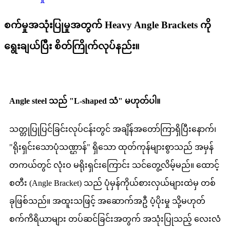
စက်မှုအသုံးပြုမှုအတွက် Heavy Angle Brackets ကို
ရွေးချယ်ပြီး စိတ်ကြိုက်လုပ်နည်း။
Angle steel သည် "L-shaped သံ" မဟုတ်ပါ။
သတ္တုပြုပြင်ခြင်းလုပ်ငန်းတွင် အချိန်အတော်ကြာရှိပြီးနောက်၊
"ရိုးရှင်းသောပုံသဏ္ဌာန်" ရှိသော ထုတ်ကုန်များစွာသည် အမှန်
တကယ်တွင် လုံးဝ မရိုးရှင်းကြောင်း သင်တွေ့လိမ့်မည်။ ထောင့်
စတီး (Angle Bracket) သည် ပုံမှန်ကိုယ်စားလှယ်များထဲမှ တစ်
ခုဖြစ်သည်။ အထူးသဖြင့် အဆောက်အဦ ပံ့ပိုးမှု သို့မဟုတ်
စက်ကိရိယာများ တပ်ဆင်ခြင်းအတွက် အသုံးပြုသည့် လေးလံ