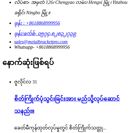
လိပ်စာ- အမှတ် 126၊ Chengyao လမ်း၊ Hengxi မြို့၊ Yinzhou
ခရိုင်၊ Ningbo မြို့။
ဖုန်း : +8618868999956
ဖုန်း/ဖက်စ်- ၀၅၇၄-၈၂၈၃၂၇၃၉
sales@metalbracketpro.com
Whatsapp- +8618868999956
နောက်ဆုံးဖြစ်ရပ်
ဇူလိုင်လ
31
စိတ်ကြိုက်ပုံသွင်းခြင်းအား မည်သို့လုပ်ဆောင်
သနည်း။
ခေတ်မီကုန်ထုတ်လုပ်မှုတွင် စိတ်ကြိုက်သတ္တု...