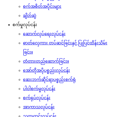
စက်အစိတ်အပိုင်းများ
ချိတ်ဆွဲ
စက်မှုလုပ်ငန်း
ဆောက်လုပ်ရေးလုပ်ငန်း
ဓာတ်လှေကား တပ်ဆင်ခြင်းနှင့် ပြုပြင်ထိန်းသိမ်း
ခြင်း။
တံတားတည်ဆောက်ခြင်း။
အော်တိုအပိုပစ္စည်းလုပ်ငန်း
ဆေးဘက်ဆိုင်ရာပစ္စည်းစက်ရုံ
ပါဝါစက်မှုလုပ်ငန်း
စက်ရုပ်လုပ်ငန်း
အာကာသလုပ်ငန်း
သတ္တုတွင်းလုပ်ငန်း