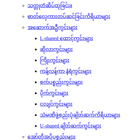
သတ္တုတံဆိပ်ထုခြင်း။
ဓာတ်လှေကားတပ်ဆင်ခြင်းကိရိယာများ
အဆောက်အဦကွင်းများ
L-shaped ထောင့်ကွင်းများ
ဆိုလာကွင်းများ
ကြိုးကွင်းများ
ကန့်လန့်ကာ နံရံကွင်းများ
စက်ပစ္စည်းကွင်းများ
ပိုက်ကွင်းများ
ငလျင်ကွင်းများ
သံမဏိဖွဲ့စည်းပုံချိတ်ဆက်ကိရိယာများ
U-shaped ချိတ်ဆက်ကွင်းများ
အော်တိုအပိုပစ္စည်းများ