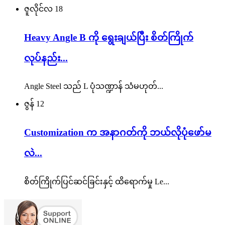
ဇူလိုင်လ
18
Heavy Angle B ကို ရွေးချယ်ပြီး စိတ်ကြိုက်
လုပ်နည်း...
Angle Steel သည် L ပုံသဏ္ဍာန် သံမဟုတ်...
ဇွန်
12
Customization က အနာဂတ်ကို ဘယ်လိုပုံဖော်မ
လဲ...
စိတ်ကြိုက်ပြင်ဆင်ခြင်းနှင့် ထိရောက်မှု Le...