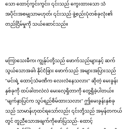
သော ထောင့်ကွင်းကွင်း၊ ၎င်းသည် ကွေးထားသော သံ
အပိုင်းအစမျှသာမဟုတ်၊ ၎င်းသည် ဖွဲ့စည်းပုံတစ်ခုလုံး၏
တည်ငြိမ်မှုကို သယ်ဆောင်သည်။
မကြာသေးမီက၊ ကျွန်ုပ်တို့သည် ဖောက်သည်များနှင့် ဆက်
သွယ်သောအခါ၊ နိုင်ငံခြား ဖောက်သည် အများအပြားသည်
"မင်းရဲ့ ထောင့်သံမဏိက လေးလံနေသလား" ဆိုတဲ့ မေးခွန်း
နှစ်ခုကို ထပ်ခါတလဲလဲ မေးလေ့ရှိတာကို တွေ့ရှိခဲ့ပါတယ်။
"မျက်နှာပြင်က သွပ်ရည်စိမ်ထားသလား" ဤမေးခွန်းနှစ်ခု
သည် သာမာန်ဟုထင်ရသော်လည်း ၎င်းတို့သည် အမှန်တကယ်
တွင် တူညီသောအချက်ကိုဖော်ပြသည်- ထောင့်