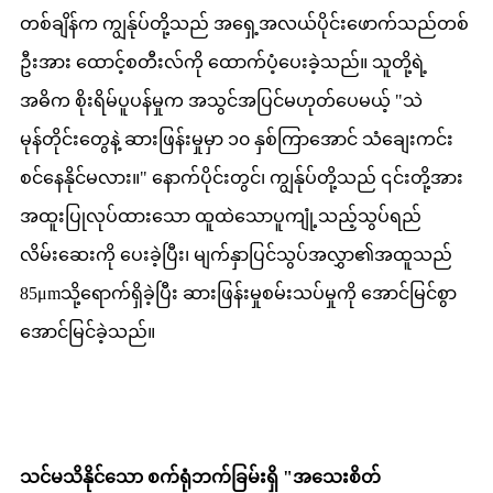
တစ်ချိန်က ကျွန်ုပ်တို့သည် အရှေ့အလယ်ပိုင်းဖောက်သည်တစ်
ဦးအား ထောင့်စတီးလ်ကို ထောက်ပံ့ပေးခဲ့သည်။ သူတို့ရဲ့
အဓိက စိုးရိမ်ပူပန်မှုက အသွင်အပြင်မဟုတ်ပေမယ့် "သဲ
မုန်တိုင်းတွေနဲ့ ဆားဖြန်းမှုမှာ ၁၀ နှစ်ကြာအောင် သံချေးကင်း
စင်နေနိုင်မလား။" နောက်ပိုင်းတွင်၊ ကျွန်ုပ်တို့သည် ၎င်းတို့အား
အထူးပြုလုပ်ထားသော ထူထဲသောပူကျုံ့သည့်သွပ်ရည်
လိမ်းဆေးကို ပေးခဲ့ပြီး၊ မျက်နှာပြင်သွပ်အလွှာ၏အထူသည်
85μmသို့ရောက်ရှိခဲ့ပြီး ဆားဖြန်းမှုစမ်းသပ်မှုကို အောင်မြင်စွာ
အောင်မြင်ခဲ့သည်။
သင်မသိနိုင်သော စက်ရုံဘက်ခြမ်းရှိ "အသေးစိတ်