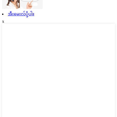
အီးမေးလ်ပို့ပါ။
x