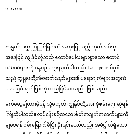
သလား။
စာရွက်သတ္တု ပြုပြင်ခြင်းကို အထူးပြုသည့် ထုတ်လုပ်သူ
အနေဖြင့် ကျွန်ုပ်တို့သည် ထောင်ပေါင်းများစွာသော ထောင့်
သံမဏိများကို နေ့စဉ် ကွေးညွတ်ပါသည်။ L-shape တစ်ခုစီ
သည် ကျွန်ုပ်တို့၏ဖောက်သည်များ၏ ပရောဂျက်များအတွက်
"အခြေခံအုတ်မြစ်ကို တည်ငြိမ်စေသည်" ဖြစ်သည်။
မက်ဆေ့ချ်ထားခဲ့ရန် သို့မဟုတ် ကျွန်ုပ်တို့အား စုံစမ်းရေး ဆွဲရန်
ကြိုဆိုပါသည်။ လုပ်ငန်းစဉ်အသေးစိတ်အချက်အလက်များကို
မျှဝေရန် ဝမ်းမြောက်မိပြီး ရိုးရှင်းသော်လည်း အဓိပ္ပါယ်ရှိသော