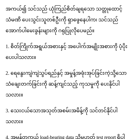
အကယ်၍ သင်သည် ယုံကြည်စိတ်ချရသော သတ္တုထောင့်
သံမဏိ ပေးသွင်းသူတစ်ဦးကို ရှာဖွေနေပါက၊ သင်သည်
အောက်ပါမေးခွန်းများကို ဂရုပြုလိုပေမည်။
1. စိတ်ကြိုက်အရွယ်အစားနှင့် အပေါက်အမျိုးအစားကို ပံ့ပိုး
ပေးပါသလား။
2. ရေနွေးကျဲကျဲသွပ်ရည်နှင့် အမှုန့်အဖုံးအုပ်ခြင်းကဲ့သို့သော
သံချေးတက်ခြင်းကို ဆန့်ကျင်သည့် ကုသမှုကို ပေးနိုင်ပါ
သလား။
3. သေးငယ်သောအသုတ်အစမ်းအမိန့်ကို သင်တင်နိုင်ပါ
သလား။
4. အမှန်တကယ် load-bearing data သို့မဟုတ် test report ရှိပါ