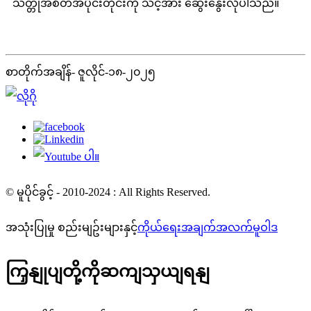
သတ္တုအစိတ်အပိုင်းတိုင်းကို သင့်အား ဆွေးနွေးလိုပါသည်။
စာတိုက်အချိန်- ဇူလိုင်-၁၈-၂၀၂၅
© မူပိုင်ခွင့် - 2010-2024 : All Rights Reserved.
အသုံးပြုမှု စည်းမျဥ်းများနှင့်
ကိုယ်ရေးအချက်အလက်မူဝါဒ
ကြှနျုပျတို့ကိုဆကျသှယျရနျ