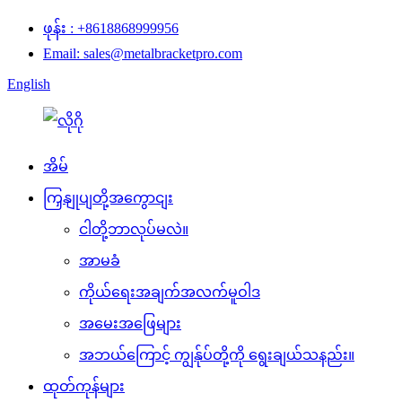
ဖုန်း : +8618868999956
Email: sales@metalbracketpro.com
English
အိမ်
ကြှနျုပျတို့အကွောငျး
ငါတို့ဘာလုပ်မလဲ။
အာမခံ
ကိုယ်ရေးအချက်အလက်မူဝါဒ
အမေးအဖြေများ
အဘယ်ကြောင့် ကျွန်ုပ်တို့ကို ရွေးချယ်သနည်း။
ထုတ်ကုန်များ