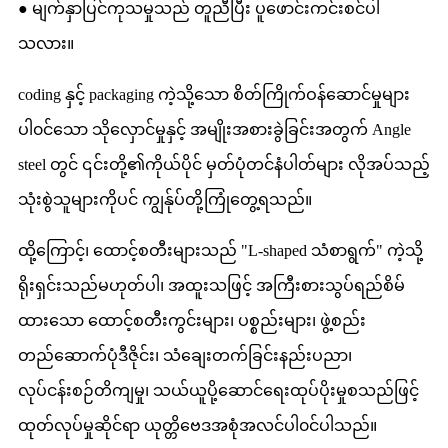
● မျက်နှာပြင်ကုသမှုသည် တူညီပြီး ပူဖောင်းကင်းစင်ပါ
သလား။
coding နှင့် packaging ကဲ့သို့သော စိတ်ကြိုက်ဝန်ဆောင်မှုများ
ပါ၀င်သော သိုလှောင်မှုနှင့် အမျိုးအစားခွဲခြင်းအတွက် Angle
steel တွင် ၎င်းတို့၏ကိုယ်ပိုင် မှတ်ပုံတင်နံပါတ်များ လိုအပ်သည့်
သုံးစွဲသူများကိုပင် ကျွန်ုပ်တို့ကြုံတွေ့ရသည်။
ထို့ကြောင့်၊ ထောင့်စတီးများသည် "L-shaped သံစာရွက်" ကဲ့သို့
ရိုးရှင်းသည်မဟုတ်ပါ၊ အထူးသဖြင့် အကြီးစားသွပ်ရည်စိမ်
ထားသော ထောင့်စတီးကွင်းများ၊ ပစ္စည်းများ၊ ဖွဲ့စည်း
တည်ဆောက်ပုံဒီဇိုင်း၊ သံချေးတက်ခြင်းနည်းပညာ၊
လုပ်ငန်းစဉ်တိကျမှု၊ သယ်ယူပို့ဆောင်ရေးထုပ်ပိုးမှုစသည်ဖြင့်
ထုတ်လုပ်မှုဆိုင်ရာ ယုတ္တိဗေဒအစုံအလင်ပါ၀င်ပါသည်။