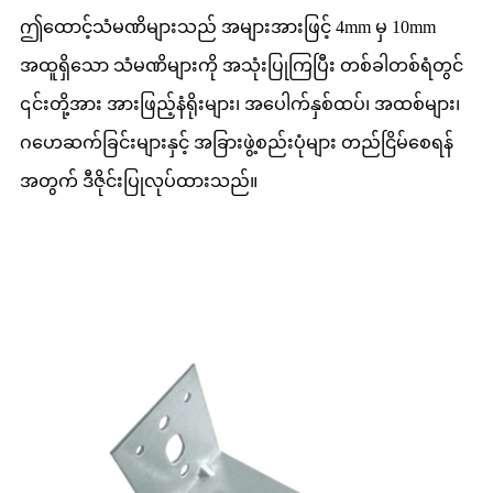
ဤထောင့်သံမဏိများသည် အများအားဖြင့် 4mm မှ 10mm
အထူရှိသော သံမဏိများကို အသုံးပြုကြပြီး တစ်ခါတစ်ရံတွင်
၎င်းတို့အား အားဖြည့်နံရိုးများ၊ အပေါက်နှစ်ထပ်၊ အထစ်များ၊
ဂဟေဆက်ခြင်းများနှင့် အခြားဖွဲ့စည်းပုံများ တည်ငြိမ်စေရန်
အတွက် ဒီဇိုင်းပြုလုပ်ထားသည်။