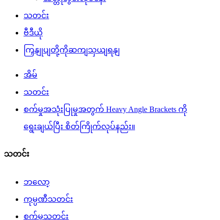
သတင်း
ဗီဒီယို
ကြှနျုပျတို့ကိုဆကျသှယျရနျ
အိမ်
သတင်း
စက်မှုအသုံးပြုမှုအတွက် Heavy Angle Brackets ကို
ရွေးချယ်ပြီး စိတ်ကြိုက်လုပ်နည်း။
သတင်း
ဘလော့
ကုမ္ပဏီသတင်း
စက်မှုသတင်း