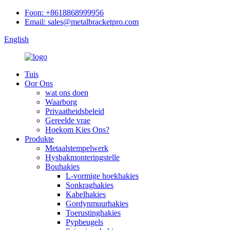
Foon: +8618868999956
Email: sales@metalbracketpro.com
English
Tuis
Oor Ons
wat ons doen
Waarborg
Privaatheidsbeleid
Gereelde vrae
Hoekom Kies Ons?
Produkte
Metaalstempelwerk
Hysbakmonteringstelle
Bouhakies
L-vormige hoekhakies
Sonkraghakies
Kabelhakies
Gordynmuurhakies
Toerustinghakies
Pypbeugels