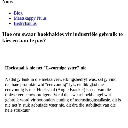
Nuus
Blog
Maatskappy Nuus
Bedryfsnuus
Hoe om swaar hoekhakies vir industriële gebruik te
kies en aan te pas?
Hoekstaal is nie net "L-vormige yster" nie
Nadat jy lank in die metaalverwerkingsbedryf was, sal jy vind
dat baie produkte wat "eenvoudig" lyk, eintlik glad nie
eenvoudig is nie. Hoekstaal (Angle Bracket) is een van die
tipiese verteenwoordigers. Veral die swaar hoekbeugel wat
gebruik word vir bouondersteuning of toerustinginstallasie, dit is
nie net 'n stuk gebuigde yster nie, dit dra die stabiliteit van die
hele struktuur.