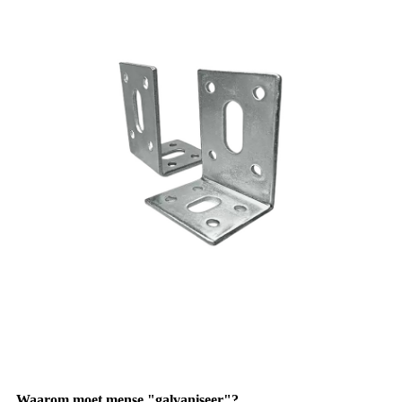
Waarom moet mense "galvaniseer"?