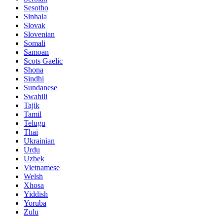
Sesotho
Sinhala
Slovak
Slovenian
Somali
Samoan
Scots Gaelic
Shona
Sindhi
Sundanese
Swahili
Tajik
Tamil
Telugu
Thai
Ukrainian
Urdu
Uzbek
Vietnamese
Welsh
Xhosa
Yiddish
Yoruba
Zulu