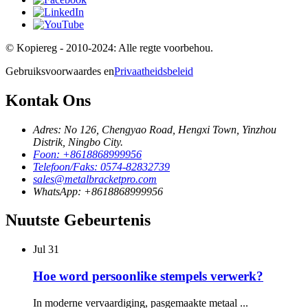
© Kopiereg - 2010-2024: Alle regte voorbehou.
Gebruiksvoorwaardes en
Privaatheidsbeleid
Kontak Ons
Adres: No 126, Chengyao Road, Hengxi Town, Yinzhou
Distrik, Ningbo City.
Foon: +8618868999956
Telefoon/Faks: 0574-82832739
sales@metalbracketpro.com
WhatsApp: +8618868999956
Nuutste Gebeurtenis
Jul
31
Hoe word persoonlike stempels verwerk?
In moderne vervaardiging, pasgemaakte metaal ...