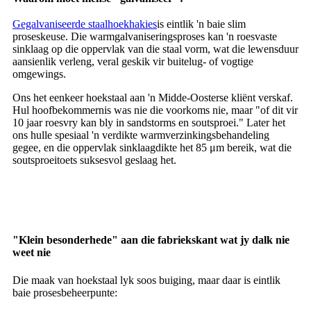
Gegalvaniseerde staalhoekhakies
is eintlik 'n baie slim
proseskeuse. Die warmgalvaniseringsproses kan 'n roesvaste
sinklaag op die oppervlak van die staal vorm, wat die lewensduur
aansienlik verleng, veral geskik vir buitelug- of vogtige
omgewings.
Ons het eenkeer hoekstaal aan 'n Midde-Oosterse kliënt verskaf.
Hul hoofbekommernis was nie die voorkoms nie, maar "of dit vir
10 jaar roesvry kan bly in sandstorms en soutsproei." Later het
ons hulle spesiaal 'n verdikte warmverzinkingsbehandeling
gegee, en die oppervlak sinklaagdikte het 85 μm bereik, wat die
soutsproeitoets suksesvol geslaag het.
"Klein besonderhede" aan die fabriekskant wat jy dalk nie
weet nie
Die maak van hoekstaal lyk soos buiging, maar daar is eintlik
baie prosesbeheerpunte: