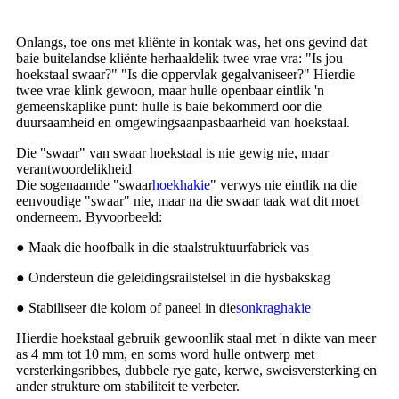
Onlangs, toe ons met kliënte in kontak was, het ons gevind dat
baie buitelandse kliënte herhaaldelik twee vrae vra: "Is jou
hoekstaal swaar?" "Is die oppervlak gegalvaniseer?" Hierdie
twee vrae klink gewoon, maar hulle openbaar eintlik 'n
gemeenskaplike punt: hulle is baie bekommerd oor die
duursaamheid en omgewingsaanpasbaarheid van hoekstaal.
Die "swaar" van swaar hoekstaal is nie gewig nie, maar
verantwoordelikheid
Die sogenaamde "swaar
hoekhakie
" verwys nie eintlik na die
eenvoudige "swaar" nie, maar na die swaar taak wat dit moet
onderneem. Byvoorbeeld:
● Maak die hoofbalk in die staalstruktuurfabriek vas
● Ondersteun die geleidingsrailstelsel in die hysbakskag
● Stabiliseer die kolom of paneel in die
sonkraghakie
Hierdie hoekstaal gebruik gewoonlik staal met 'n dikte van meer
as 4 mm tot 10 mm, en soms word hulle ontwerp met
versterkingsribbes, dubbele rye gate, kerwe, sweisversterking en
ander strukture om stabiliteit te verbeter.