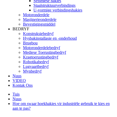
Seismiese hakies
Staalstruktuurverbindings
U-vormige verbindingshakies
Motoronderdele
Masjinerieonderdele
Bevestigingsmiddel
BEDRYF
Konstruksiebedryf
Hysbakinstallasie en -onderhoud
Brugbou
Motoronderdelebedryf
Mediese Toerustingbedryf
Kragtoerustingbedryf
Robotikabedryf
Lugvaartbedryf
Mynbedryf
Nuus
VIDEO
Kontak Ons
Tuis
Nuus
Hoe om swaar hoekhakies vir industriële gebruik te kies en
aan te pas?