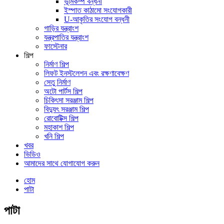
ভূমিকম্প বন্ধনী
ইস্পাত কাঠামো সংযোগকারী
U-আকৃতির সংযোগ বন্ধনী
গাড়ির যন্ত্রাংশ
যন্ত্রপাতির যন্ত্রাংশ
ফাস্টেনার
শিল্প
নির্মাণ শিল্প
লিফট ইনস্টলেশন এবং রক্ষণাবেক্ষণ
সেতু নির্মাণ
অটো পার্টস শিল্প
চিকিৎসা সরঞ্জাম শিল্প
বিদ্যুৎ সরঞ্জাম শিল্প
রোবোটিক্স শিল্প
মহাকাশ শিল্প
খনি শিল্প
খবর
ভিডিও
আমাদের সাথে যোগাযোগ করুন
হোম
পাটা
পাটা