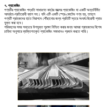
৭. প্যাকেজিং
পণ্যটির প্যাকেজিং পদ্ধতি সাধারণত কাঠের বাক্সের প্যাকেজিং যা একটি অন্তর্নির্মিত
আর্দ্রতা-প্রতিরোধী ব্যাগ সহ। যদি এটি একটি স্প্রে-কোটেড পণ্য হয়, তাহলে
পণ্যটি গ্রাহকদের হাতে নিরাপদে পৌঁছানোর জন্য প্রতিটি স্তরে সংঘর্ষ-বিরোধী প্যাড
যুক্ত করা হবে।
পরিবহনের সময় সবচেয়ে উপযুক্ত সুরক্ষা নিশ্চিত করার জন্য আমরা গ্রাহকদের বিশেষ
চাহিদা অনুসারে ব্যক্তিগতকৃত প্যাকেজিং সমাধানও প্রদান করতে পারি।