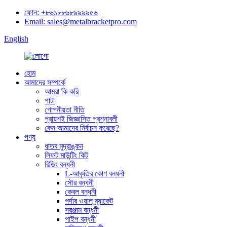
ফোন: +৮৬১৮৮৬৮৯৯৯৯৫৬
Email: sales@metalbracketpro.com
English
হোম
আমাদের সম্পর্কে
আমরা কি করি
পাটা
গোপনীয়তা নীতি
প্রায়শই জিজ্ঞাসিত প্রশ্নাবলী
কেন আমাদের নির্বাচন করেছে?
পণ্য
ধাতব মুদ্রাঙ্কন
লিফট মাউন্টিং কিট
বিল্ডিং বন্ধনী
L-আকৃতির কোণ বন্ধনী
সৌর বন্ধনী
কেবল বন্ধনী
পর্দার ওয়াল ব্র্যাকেট
সরঞ্জাম বন্ধনী
পাইপ বন্ধনী