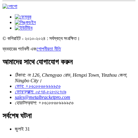
© কপিরাইট - ২০১০-২০২৪ : সর্বস্বত্ব সংরক্ষিত।
ব্যবহারের শর্তাবলী এবং
গোপনীয়তা নীতি
আমাদের সাথে যোগাযোগ করুন
ঠিকানা: নং 126, Chengyao রোড, Hengxi Town, Yinzhou জেলা,
Ningbo City।
ফোন: +৮৬১৮৮৬৮৯৯৯৯৫৬
ফোন/ফ্যাক্স: ০৫৭৪-৮২৮৩২৭৩৯
sales@metalbracketpro.com
হোয়াটসঅ্যাপ: +৮৬১৮৮৬৮৯৯৯৯৫৬
সর্বশেষ ঘটনা
জুলাই
31