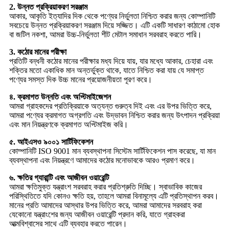
2. উন্নত প্রক্রিয়াকরণ সরঞ্জাম
আকার, আকৃতি ইত্যাদির দিক থেকে পণ্যের নির্ভুলতা নিশ্চিত করার জন্য কোম্পানিটি
সবচেয়ে উন্নত প্রক্রিয়াকরণ সরঞ্জাম দিয়ে সজ্জিত। এটি একটি সাধারণ কাঠামো হোক
বা জটিল নকশা, আমরা উচ্চ-নির্ভুলতা শীট মেটাল সমাধান সরবরাহ করতে পারি।
3. কঠোর মানের পরীক্ষা
প্রতিটি বন্ধনী কঠোর মানের পরীক্ষার মধ্য দিয়ে যায়, যার মধ্যে আকার, চেহারা এবং
শক্তির মতো একাধিক মান অন্তর্ভুক্ত থাকে, যাতে নিশ্চিত করা যায় যে সমাপ্ত
পণ্যের সমস্ত দিক উচ্চ মানের প্রয়োজনীয়তা পূরণ করে।
৪. ক্রমাগত উন্নতি এবং অপ্টিমাইজেশন
আমরা গ্রাহকদের প্রতিক্রিয়াকে অত্যন্ত গুরুত্ব দিই এবং এর উপর ভিত্তি করে,
আমরা পণ্যের ক্রমাগত অগ্রগতি এবং উদ্ভাবন নিশ্চিত করার জন্য উৎপাদন প্রক্রিয়া
এবং মান নিয়ন্ত্রণকে ক্রমাগত অপ্টিমাইজ করি।
৫. আইএসও ৯০০১ সার্টিফিকেশন
কোম্পানিটি ISO 9001 মান ব্যবস্থাপনা সিস্টেম সার্টিফিকেশন পাস করেছে, যা মান
ব্যবস্থাপনা এবং নিয়ন্ত্রণে আমাদের কঠোর মনোভাবকে আরও প্রমাণ করে।
৬. ক্ষতির গ্যারান্টি এবং আজীবন ওয়ারেন্টি
আমরা ক্ষতিমুক্ত যন্ত্রাংশ সরবরাহ করার প্রতিশ্রুতি দিচ্ছি। স্বাভাবিক কাজের
পরিস্থিতিতে যদি কোনও ক্ষতি হয়, তাহলে আমরা বিনামূল্যে এটি প্রতিস্থাপন করব।
মানের প্রতি আমাদের আস্থার উপর ভিত্তি করে, আমরা আমাদের সরবরাহ করা
যেকোনো যন্ত্রাংশের জন্য আজীবন ওয়ারেন্টি প্রদান করি, যাতে গ্রাহকরা
আত্মবিশ্বাসের সাথে এটি ব্যবহার করতে পারেন।