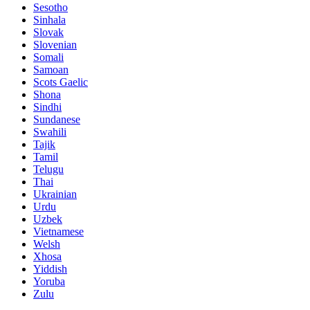
Sesotho
Sinhala
Slovak
Slovenian
Somali
Samoan
Scots Gaelic
Shona
Sindhi
Sundanese
Swahili
Tajik
Tamil
Telugu
Thai
Ukrainian
Urdu
Uzbek
Vietnamese
Welsh
Xhosa
Yiddish
Yoruba
Zulu