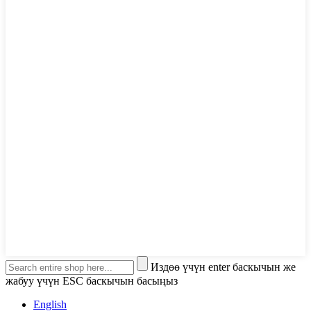
Издөө үчүн enter баскычын же
жабуу үчүн ESC баскычын басыңыз
English