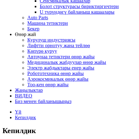
Сейсмикалык кашаалар
Болот структурасы бириктиргичтери
U түрүндөгү байланыш кашаалары
Auto Parts
Машина тетиктери
Бекер
Өнөр жай
Курулуш индустриясы
Лифтти орнотуу жана тейлөө
Көпүрө куруу
Автоунаа тетиктери өнөр жайы
Медициналык жабдуулар өнөр жайы
Электр жабдыктары енер жайы
Робототехника өнөр жайы
Аэрокосмикалык өнөр жайы
Тоо-кен өнөр жайы
Жаңылыктар
ВИДЕО
Биз менен байланышыңыз
Үй
Кепилдик
Кепилдик