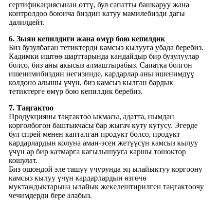
сертификациясынан өттү, бул сапатты башкаруу жана
контролдоо боюнча биздин катуу мамилебизди дагы
далилдейт.
6. Зыян кепилдиги жана өмүр бою кепилдик
Биз бузулбаган тетиктерди камсыз кылууга убада беребиз.
Кадимки иштөө шарттарында кандайдыр бир бузулуулар
болсо, биз аны акысыз алмаштырабыз. Сапатка болгон
ишенимибиздин негизинде, кардарлар аны ишенимдүү
колдоно алышы үчүн, биз камсыз кылган бардык
тетиктерге өмүр бою кепилдик беребиз.
7. Таңгактоо
Продукцияны таңгактоо ыкмасы, адатта, нымдан
корголбогон баштыкчасы бар жыгач куту кутусу. Эгерде
бул спрей менен капталган продукт болсо, продукт
кардарлардын колуна аман-эсен жетүүсүн камсыз кылуу
үчүн ар бир катмарга кагылышууга каршы төшөктөр
кошулат.
Биз ошондой эле ташуу учурунда эң ылайыктуу коргоону
камсыз кылуу үчүн кардарлардын өзгөчө
муктаждыктарына ылайык жекелештирилген таңгактоочу
чечимдерди бере алабыз.