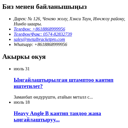
Биз менен байланышыңыз
Дарек: № 126, Ченгяо жолу, Хэнси Таун, Инчжоу району,
Нинбо шаары.
Телефон: +8618868999956
Телефон/Факс: 0574-82832739
sales@metalbracketpro.com
Whatsapp: +8618868999956
Акыркы окуя
июль
31
Ыңгайлаштырылган штамптоо кантип
иштетилет?
Заманбап өндүрүштө, атайын металл с...
июль
18
Heavy Angle B кантип тандоо жана
ыңгайлаштыруу...