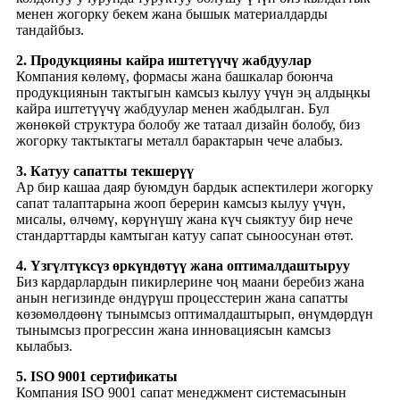
менен жогорку бекем жана бышык материалдарды
тандайбыз.
2. Продукцияны кайра иштетүүчү жабдуулар
Компания көлөмү, формасы жана башкалар боюнча
продукциянын тактыгын камсыз кылуу үчүн эң алдыңкы
кайра иштетүүчү жабдуулар менен жабдылган. Бул
жөнөкөй структура болобу же татаал дизайн болобу, биз
жогорку тактыктагы металл барактарын чече алабыз.
3. Катуу сапатты текшерүү
Ар бир кашаа даяр буюмдун бардык аспектилери жогорку
сапат талаптарына жооп берерин камсыз кылуу үчүн,
мисалы, өлчөмү, көрүнүшү жана күч сыяктуу бир нече
стандарттарды камтыган катуу сапат сыноосунан өтөт.
4. Үзгүлтүксүз өркүндөтүү жана оптималдаштыруу
Биз кардарлардын пикирлерине чоң маани беребиз жана
анын негизинде өндүрүш процесстерин жана сапатты
көзөмөлдөөнү тынымсыз оптималдаштырып, өнүмдөрдүн
тынымсыз прогрессин жана инновациясын камсыз
кылабыз.
5. ISO 9001 сертификаты
Компания ISO 9001 сапат менеджмент системасынын