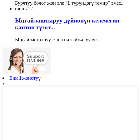
Бурчтуу болот жөн эле "L түрүндөгү темир" эмес...
июнь
12
Ыңгайлаштыруу дүйнөнүн келечегин
кантип түзөт...
Ыңгайлаштыруу жана натыйжалуулук...
Email жөнөтүү
x