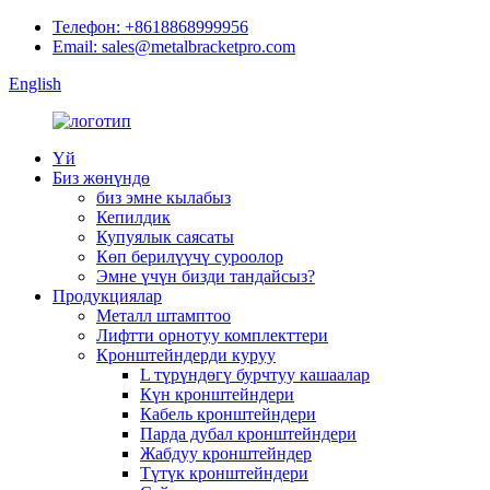
Телефон: +8618868999956
Email: sales@metalbracketpro.com
English
Үй
Биз жөнүндө
биз эмне кылабыз
Кепилдик
Купуялык саясаты
Көп берилүүчү суроолор
Эмне үчүн бизди тандайсыз?
Продукциялар
Металл штамптоо
Лифтти орнотуу комплекттери
Кронштейндерди куруу
L түрүндөгү бурчтуу кашаалар
Күн кронштейндери
Кабель кронштейндери
Парда дубал кронштейндери
Жабдуу кронштейндер
Түтүк кронштейндери