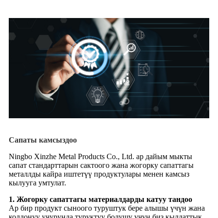
Сапаты камсыздоо
Ningbo Xinzhe Metal Products Co., Ltd. ар дайым мыкты
сапат стандарттарын сактоого жана жогорку сапаттагы
металлды кайра иштетүү продуктулары менен камсыз
кылууга умтулат.
1. Жогорку сапаттагы материалдарды катуу тандоо
Ар бир продукт сыноого туруштук бере алышы үчүн жана
колдонуу учурунда туруктуу болушу үчүн биз кылдаттык