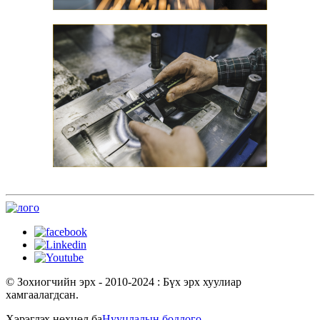
© Зохиогчийн эрх - 2010-2024 : Бүх эрх хуулиар
хамгаалагдсан.
Хэрэглэх нөхцөл ба
Нууцлалын бодлого