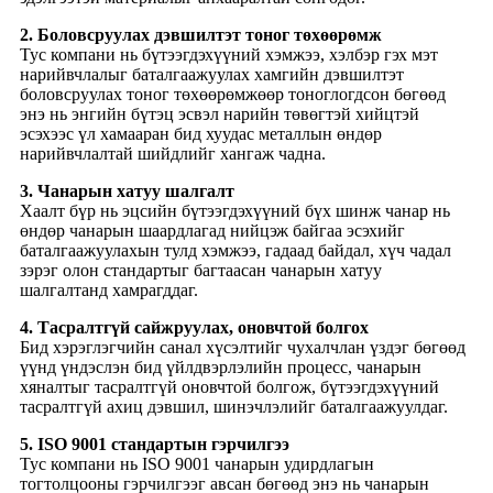
2. Боловсруулах дэвшилтэт тоног төхөөрөмж
Тус компани нь бүтээгдэхүүний хэмжээ, хэлбэр гэх мэт
нарийвчлалыг баталгаажуулах хамгийн дэвшилтэт
боловсруулах тоног төхөөрөмжөөр тоноглогдсон бөгөөд
энэ нь энгийн бүтэц эсвэл нарийн төвөгтэй хийцтэй
эсэхээс үл хамааран бид хуудас металлын өндөр
нарийвчлалтай шийдлийг хангаж чадна.
3. Чанарын хатуу шалгалт
Хаалт бүр нь эцсийн бүтээгдэхүүний бүх шинж чанар нь
өндөр чанарын шаардлагад нийцэж байгаа эсэхийг
баталгаажуулахын тулд хэмжээ, гадаад байдал, хүч чадал
зэрэг олон стандартыг багтаасан чанарын хатуу
шалгалтанд хамрагддаг.
4. Тасралтгүй сайжруулах, оновчтой болгох
Бид хэрэглэгчийн санал хүсэлтийг чухалчлан үздэг бөгөөд
үүнд үндэслэн бид үйлдвэрлэлийн процесс, чанарын
хяналтыг тасралтгүй оновчтой болгож, бүтээгдэхүүний
тасралтгүй ахиц дэвшил, шинэчлэлийг баталгаажуулдаг.
5. ISO 9001 стандартын гэрчилгээ
Тус компани нь ISO 9001 чанарын удирдлагын
тогтолцооны гэрчилгээг авсан бөгөөд энэ нь чанарын