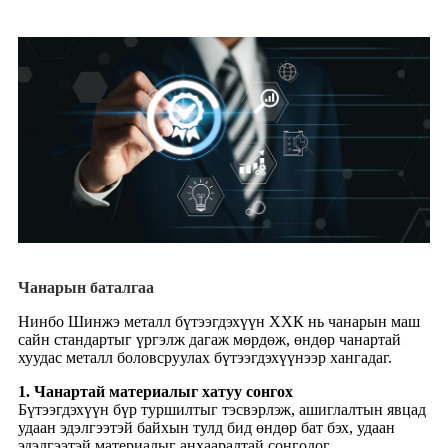
Чанарын баталгаа
Нинбо Шинжэ металл бүтээгдэхүүн ХХК нь чанарын маш
сайн стандартыг үргэлж дагаж мөрдөж, өндөр чанартай
хуудас металл боловсруулах бүтээгдэхүүнээр хангадаг.
1. Чанартай материалыг хатуу сонгох
Бүтээгдэхүүн бүр туршилтыг тэсвэрлэж, ашиглалтын явцад
удаан эдэлгээтэй байхын тулд бид өндөр бат бэх, удаан
эдэлгээтэй материалыг анхааралтай сонгодог.