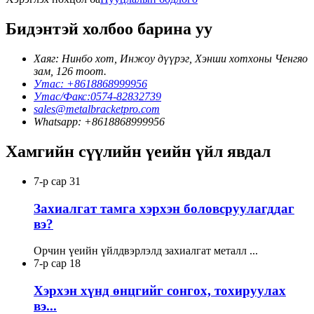
Бидэнтэй холбоо барина уу
Хаяг: Нинбо хот, Инжоу дүүрэг, Хэнши хотхоны Ченгяо
зам, 126 тоот.
Утас: +8618868999956
Утас/Факс:0574-82832739
sales@metalbracketpro.com
Whatsapp: +8618868999956
Хамгийн сүүлийн үеийн үйл явдал
7-р сар
31
Захиалгат тамга хэрхэн боловсруулагддаг
вэ?
Орчин үеийн үйлдвэрлэлд захиалгат металл ...
7-р сар
18
Хэрхэн хүнд өнцгийг сонгох, тохируулах
вэ...