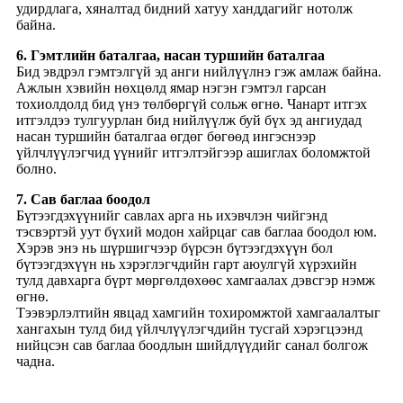
удирдлага, хяналтад бидний хатуу ханддагийг нотолж
байна.
6. Гэмтлийн баталгаа, насан туршийн баталгаа
Бид эвдрэл гэмтэлгүй эд анги нийлүүлнэ гэж амлаж байна.
Ажлын хэвийн нөхцөлд ямар нэгэн гэмтэл гарсан
тохиолдолд бид үнэ төлбөргүй сольж өгнө. Чанарт итгэх
итгэлдээ тулгуурлан бид нийлүүлж буй бүх эд ангиудад
насан туршийн баталгаа өгдөг бөгөөд ингэснээр
үйлчлүүлэгчид үүнийг итгэлтэйгээр ашиглах боломжтой
болно.
7. Сав баглаа боодол
Бүтээгдэхүүнийг савлах арга нь ихэвчлэн чийгэнд
тэсвэртэй уут бүхий модон хайрцаг сав баглаа боодол юм.
Хэрэв энэ нь шүршигчээр бүрсэн бүтээгдэхүүн бол
бүтээгдэхүүн нь хэрэглэгчдийн гарт аюулгүй хүрэхийн
тулд давхарга бүрт мөргөлдөхөөс хамгаалах дэвсгэр нэмж
өгнө.
Тээвэрлэлтийн явцад хамгийн тохиромжтой хамгаалалтыг
хангахын тулд бид үйлчлүүлэгчдийн тусгай хэрэгцээнд
нийцсэн сав баглаа боодлын шийдлүүдийг санал болгож
чадна.