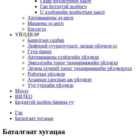
Газар хөдлөлтийн хаалт
Ган бүтэцтэй холбогч
U хэлбэрийн холболтын хаалт
Автомашины эд анги
Машины эд анги
Бэхэлгээ
ҮЙЛДВЭР
Барилгын салбар
Лифтний суурилуулалт, засвар үйлчилгээ
Гүүр барих
Автомашины сэлбэгийн үйлдвэр
Эмнэлгийн тоног төхөөрөмжийн үйлдвэр
Эрчим хүчний тоног төхөөрөмжийн үйлдвэрлэл
Роботын үйлдвэр
Агаарын сансрын аж үйлдвэр
Уул уурхайн үйлдвэр
Мэдээ
ВИДЕО
Бидэнтэй холбоо барина уу
Гэр
Баталгаат хугацаа
Баталгаат хугацаа