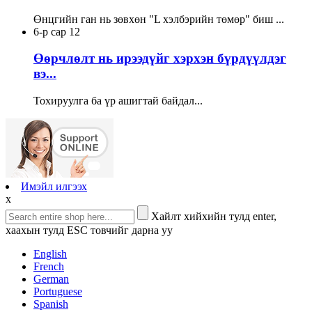
Өнцгийн ган нь зөвхөн "L хэлбэрийн төмөр" биш ...
6-р сар
12
Өөрчлөлт нь ирээдүйг хэрхэн бүрдүүлдэг
вэ...
Тохируулга ба үр ашигтай байдал...
Имэйл илгээх
x
Хайлт хийхийн тулд enter,
хаахын тулд ESC товчийг дарна уу
English
French
German
Portuguese
Spanish