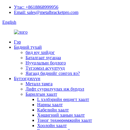
Утас: +8618868999956
Email: sales@metalbracketpro.com
English
Гэр
Бидний тухай
бид юу хийдэг
Баталгаат хугацаа
Нууцлалын бодлого
Түгээмэл асуултууд
Яагаад биднийг сонгох вэ?
Бүтээгдэхүүн
Металл тамга
Лифт суурилуулах иж бүрдэл
Барилгын хаалт
L хэлбэрийн өнцөгт хаалт
Нарны хаалт
Кабелийн хаалт
Хөшигний ханын хаалт
Тоног төхөөрөмжийн хаалт
Хоолойн хаалт