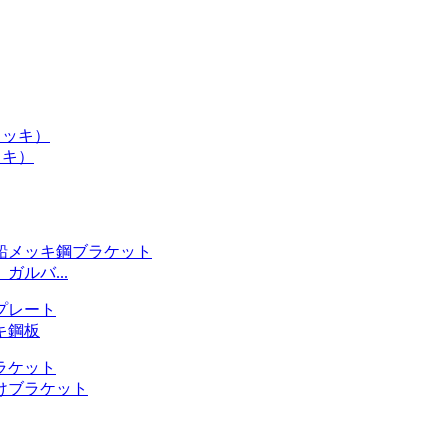
ッキ）
ルバ...
キ鋼板
けブラケット