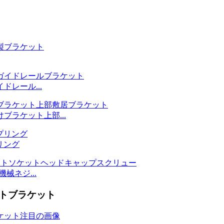
レール...
ラケット上部...
リング
械ネジ...
トブラケット