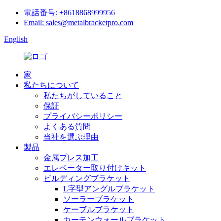
電話番号: +8618868999956
Email: sales@metalbracketpro.com
English
家
私たちについて
私たちがしていること
保証
プライバシーポリシー
よくある質問
当社を選ぶ理由
製品
金属プレス加工
エレベーター取り付けキット
ビルディングブラケット
L字型アングルブラケット
ソーラーブラケット
ケーブルブラケット
カーテンウォールブラケット