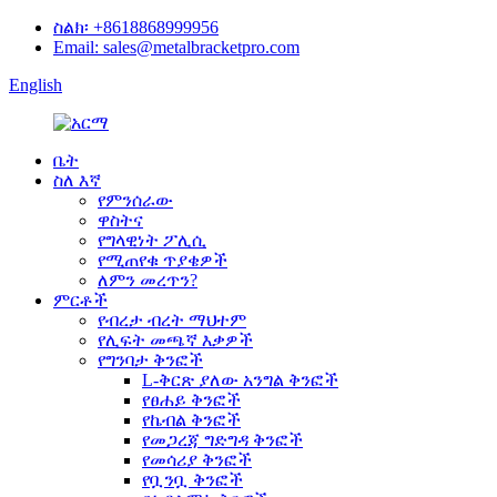
ስልክ፡ +8618868999956
Email: sales@metalbracketpro.com
English
ቤት
ስለ እኛ
የምንሰራው
ዋስትና
የግላዊነት ፖሊሲ
የሚጠየቁ ጥያቄዎች
ለምን መረጥን?
ምርቶች
የብረታ ብረት ማህተም
የሊፍት መጫኛ እቃዎች
የግንባታ ቅንፎች
L-ቅርጽ ያለው አንግል ቅንፎች
የፀሐይ ቅንፎች
የኬብል ቅንፎች
የመጋረጃ ግድግዳ ቅንፎች
የመሳሪያ ቅንፎች
የቧንቧ ቅንፎች