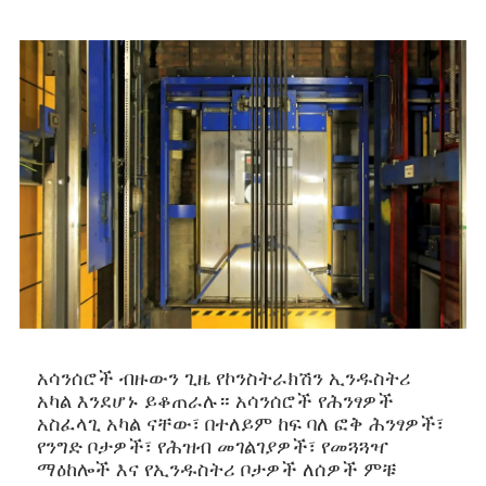
አሳንሰሮች ብዙውን ጊዜ የኮንስትራክሽን ኢንዱስትሪ
አካል እንደሆኑ ይቆጠራሉ። አሳንሰሮች የሕንፃዎች
አስፈላጊ አካል ናቸው፣ በተለይም ከፍ ባለ ፎቅ ሕንፃዎች፣
የንግድ ቦታዎች፣ የሕዝብ መገልገያዎች፣ የመጓጓዣ
ማዕከሎች እና የኢንዱስትሪ ቦታዎች ለሰዎች ምቹ