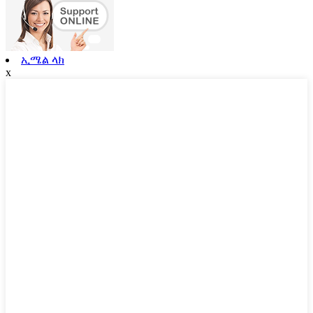
ኢሜል ላክ
x