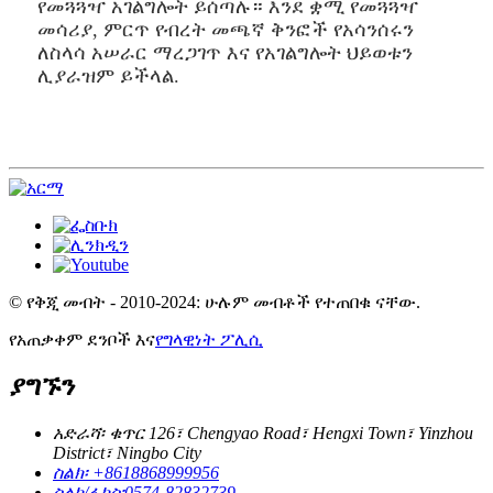
የመጓጓዣ አገልግሎት ይሰጣሉ። እንደ ቋሚ የመጓጓዣ
መሳሪያ, ምርጥ የብረት መጫኛ ቅንፎች የአሳንሰሩን
ለስላሳ አሠራር ማረጋገጥ እና የአገልግሎት ህይወቱን
ሊያራዝም ይችላል.
© የቅጂ መብት - 2010-2024: ሁሉም መብቶች የተጠበቁ ናቸው.
የአጠቃቀም ደንቦች እና
የግላዊነት ፖሊሲ
ያግኙን
አድራሻ፡ ቁጥር 126፣ Chengyao Road፣ Hengxi Town፣ Yinzhou
District፣ Ningbo City
ስልክ፡ +8618868999956
ስልክ/ፋክስ፡0574-82832739