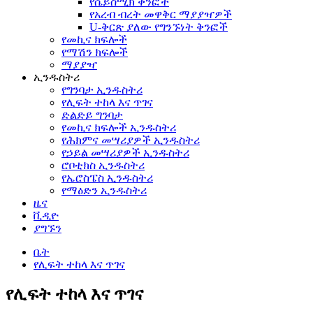
የሴይስሚክ ቅንፎች
የአረብ ብረት መዋቅር ማያያዣዎች
U-ቅርጽ ያለው የግንኙነት ቅንፎች
የመኪና ክፍሎች
የማሽን ክፍሎች
ማያያዣ
ኢንዱስትሪ
የግንባታ ኢንዱስትሪ
የሊፍት ተከላ እና ጥገና
ድልድይ ግንባታ
የመኪና ክፍሎች ኢንዱስትሪ
የሕክምና መሣሪያዎች ኢንዱስትሪ
የኃይል መሣሪያዎች ኢንዱስትሪ
ሮቦቲክስ ኢንዱስትሪ
የኤሮስፔስ ኢንዱስትሪ
የማዕድን ኢንዱስትሪ
ዜና
ቪዲዮ
ያግኙን
ቤት
የሊፍት ተከላ እና ጥገና
የሊፍት ተከላ እና ጥገና