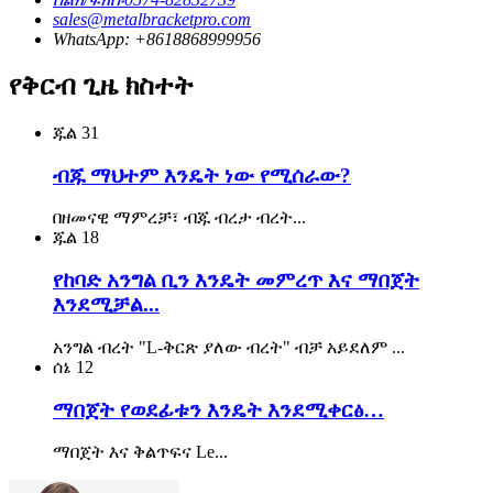
sales@metalbracketpro.com
WhatsApp: +8618868999956
የቅርብ ጊዜ ክስተት
ጁል
31
ብጁ ማህተም እንዴት ነው የሚሰራው?
በዘመናዊ ማምረቻ፣ ብጁ ብረታ ብረት...
ጁል
18
የከባድ አንግል ቢን እንዴት መምረጥ እና ማበጀት
እንደሚቻል...
አንግል ብረት "L-ቅርጽ ያለው ብረት" ብቻ አይደለም ...
ሰኔ
12
ማበጀት የወደፊቱን እንዴት እንደሚቀርፅ…
ማበጀት እና ቅልጥፍና Le...